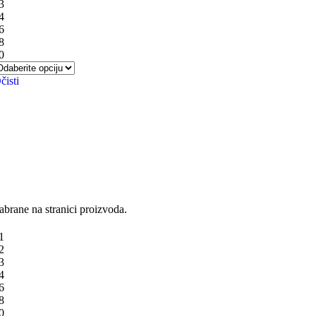
3
4
6
8
0
čisti
abrane na stranici proizvoda.
1
2
3
4
6
8
0