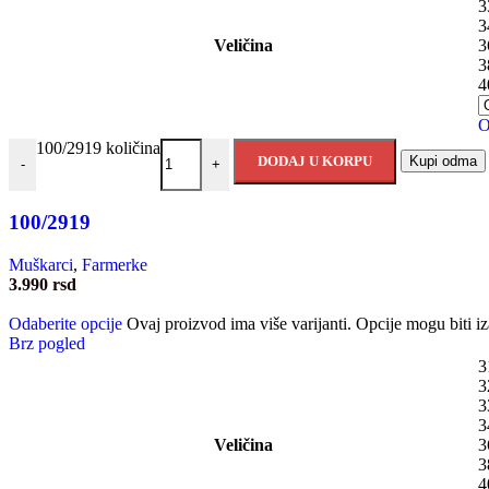
3
3
Veličina
3
3
4
O
100/2919 količina
DODAJ U KORPU
Kupi odma
-
+
100/2919
Muškarci
,
Farmerke
3.990
rsd
Odaberite opcije
Ovaj proizvod ima više varijanti. Opcije mogu biti iz
Brz pogled
3
3
3
3
Veličina
3
3
4