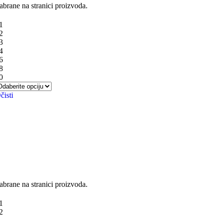
abrane na stranici proizvoda.
1
2
3
4
6
8
0
čisti
abrane na stranici proizvoda.
1
2