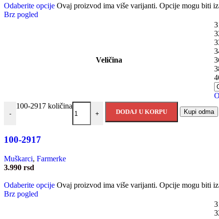
Odaberite opcije
Ovaj proizvod ima više varijanti. Opcije mogu biti iz
Brz pogled
3
3
3
3
Veličina
3
3
4
O
100-2917 količina
DODAJ U KORPU
Kupi odma
-
+
100-2917
Muškarci
,
Farmerke
3.990
rsd
Odaberite opcije
Ovaj proizvod ima više varijanti. Opcije mogu biti iz
Brz pogled
3
3