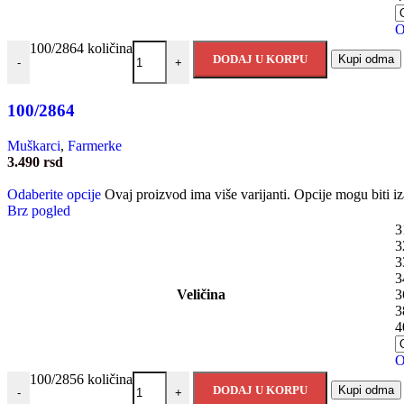
O
100/2864 količina
DODAJ U KORPU
Kupi odma
-
+
100/2864
Muškarci
,
Farmerke
3.490
rsd
Odaberite opcije
Ovaj proizvod ima više varijanti. Opcije mogu biti iz
Brz pogled
3
3
3
3
Veličina
3
3
4
O
100/2856 količina
DODAJ U KORPU
Kupi odma
-
+