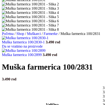
Početna
/
Shop
/
Muškarci
/
Farmerke
/
Muška farmerica 100/2831
Muška farmerica 100/2830-1
3.490
rsd
Da se vratimo na proizvode
Muška farmerica 100/2899
3.490
rsd
Muška farmerica 100/2831
3.490
rsd
3
3
3
3
Veličina
3