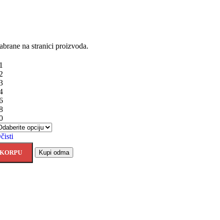
abrane na stranici proizvoda.
1
2
3
4
6
8
0
čisti
 KORPU
Kupi odma