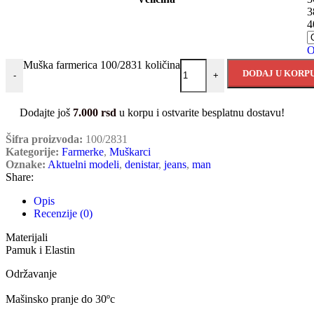
3
4
O
Muška farmerica 100/2831 količina
DODAJ U KORP
-
+
Dodajte još
7.000
rsd
u korpu i ostvarite besplatnu dostavu!
Šifra proizvoda:
100/2831
Kategorije:
Farmerke
,
Muškarci
Oznake:
Aktuelni modeli
,
denistar
,
jeans
,
man
Share:
Opis
Recenzije (0)
Materijali
Pamuk i Elastin
Održavanje
Mašinsko pranje do 30ºc