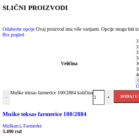
SLIČNI PROIZVODI
Odaberite opcije
Ovaj proizvod ima više varijanti. Opcije mogu biti iz
Brz pogled
3
3
3
3
Veličina
3
3
4
O
Muške teksas farmerice 100/2884 količina
DODAJ U
-
+
Muške teksas farmerice 100/2884
Muškarci
,
Farmerke
3.490
rsd