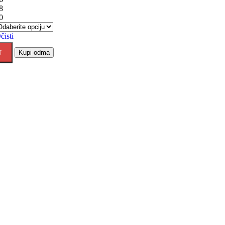
8
0
čisti
U
Kupi odma