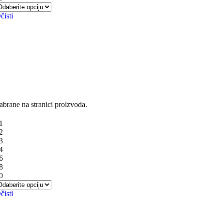
čisti
abrane na stranici proizvoda.
1
2
3
4
6
8
0
čisti