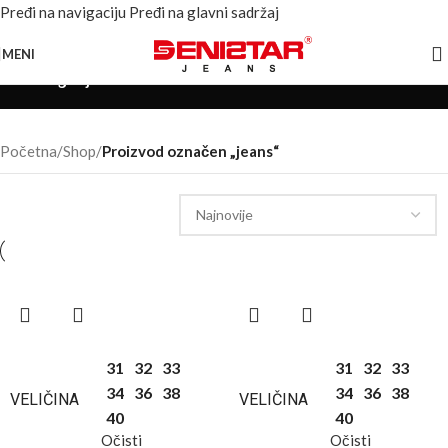
Pređi na navigaciju
Pređi na glavni sadržaj
MENI
Kategorije
Početna
/
Shop
/
Proizvod označen „jeans“
31
32
33
31
32
33
34
36
38
34
36
38
VELIČINA
VELIČINA
40
40
Očisti
Očisti