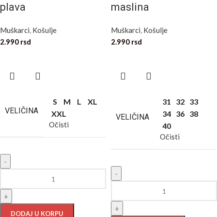
plava
maslina
Muškarci
,
Košulje
Muškarci
,
Košulje
2.990
rsd
2.990
rsd
S
M
L
XL
31
32
33
VELIČINA
XXL
34
36
38
VELIČINA
Očisti
40
Očisti
-
-
+
+
DODAJ U KORPU