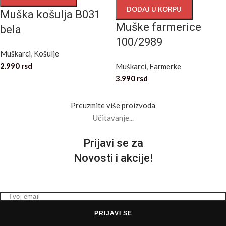
DODAJ U KORPU
Muška košulja B031
Muške farmerice
bela
100/2989
Muškarci
,
Košulje
2.990
rsd
Muškarci
,
Farmerke
3.990
rsd
Preuzmite više proizvoda
Učitavanje...
Prijavi se za
Novosti i akcije!
PRIJAVI SE