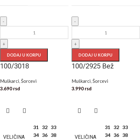
-
-
+
+
DODAJ U KORPU
DODAJ U KORPU
100/3018
100/2925 Bež
Muškarci
,
Šorcevi
Muškarci
,
Šorcevi
3.690
rsd
3.990
rsd
31
32
33
31
32
33
34
36
38
34
36
38
VELIČINA
VELIČINA