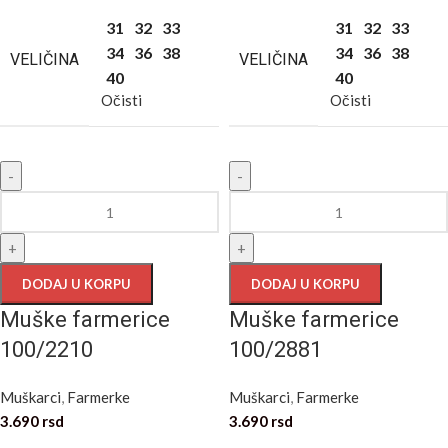
31
32
33
31
32
33
34
36
38
34
36
38
VELIČINA
VELIČINA
40
40
Očisti
Očisti
-
-
+
+
DODAJ U KORPU
DODAJ U KORPU
Muške farmerice
Muške farmerice
100/2210
100/2881
Muškarci
,
Farmerke
Muškarci
,
Farmerke
3.690
rsd
3.690
rsd