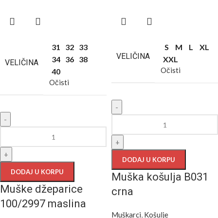
31
32
33
S
M
L
XL
VELIČINA
34
36
38
XXL
VELIČINA
Očisti
40
Očisti
-
-
+
+
DODAJ U KORPU
DODAJ U KORPU
Muška košulja B031
Muške džeparice
crna
100/2997 maslina
Muškarci
,
Košulje