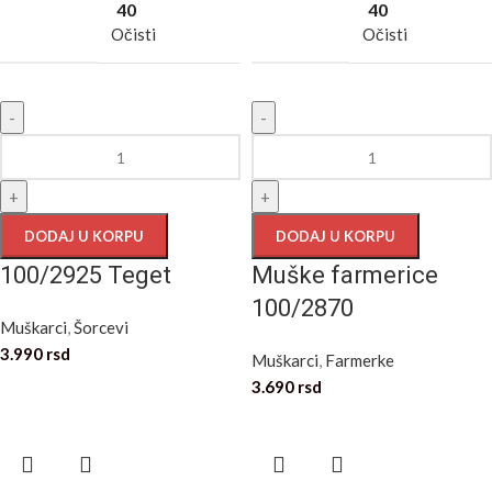
40
40
Očisti
Očisti
-
-
+
+
DODAJ U KORPU
DODAJ U KORPU
100/2925 Teget
Muške farmerice
100/2870
Muškarci
,
Šorcevi
3.990
rsd
Muškarci
,
Farmerke
3.690
rsd