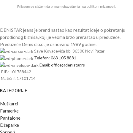
Prijavom se slažem da primam obaveštenja i sa politikom privatnosti.
DENISTAR jeans je brend nastao kao rezultat ideje o pokretanju
porodičnog biznisa, koji je veoma brzo prerastao u preduzeće.
Preduzeće Denis d.o.o. je osnovano 1989 godine.
Save Kovačevića bb, 36300 Novi Pazar
Telefon: 063 105 8881
Email: office@denistar.rs
PIB: 101788442
Matični: 17101714
KATEGORIJE
Muškarci
Farmerke
Pantalone
Džeparke
Šorcevi