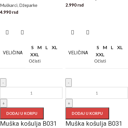
2.990
rsd
Muškarci
,
Džeparke
4.990
rsd
S
M
L
XL
S
M
L
XL
VELIČINA
VELIČINA
XXL
XXL
Očisti
Očisti
-
-
+
+
DODAJ U KORPU
DODAJ U KORPU
Muška košulja B031
Muška košulja B031