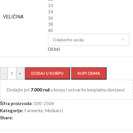
33
34
VELIČINA
36
38
40
Očisti
-
+
DODAJ U KORPU
KUPI ODMA
Dodajte još
7.000
rsd
u korpu i ostvarite besplatnu dostavu!
Šifra proizvoda:
100-2506
Kategorije:
Farmerke
,
Muškarci
Share: