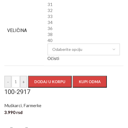
31
32
33
34
36
VELIČINA
38
40
Očisti
-
+
DODAJ U KORPU
KUPI ODMA
100-2917
Muškarci
,
Farmerke
3.990
rsd