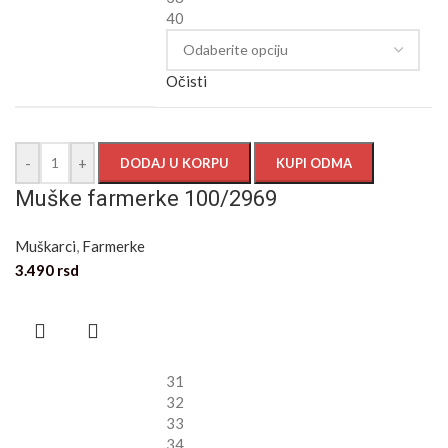
40
Očisti
-
+
DODAJ U KORPU
KUPI ODMA
Muške farmerke 100/2969
Muškarci
,
Farmerke
3.490
rsd
31
32
33
34