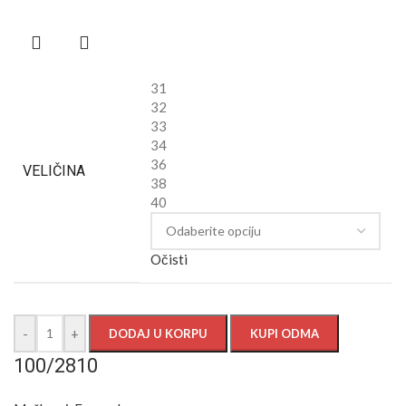
31
32
33
34
36
VELIČINA
38
40
Očisti
-
+
DODAJ U KORPU
KUPI ODMA
100/2810