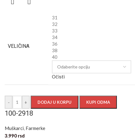
31
32
33
34
36
VELIČINA
38
40
Očisti
-
+
DODAJ U KORPU
KUPI ODMA
100-2918
Muškarci
,
Farmerke
3.990
rsd