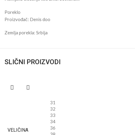
Poreklo
Proizvođač: Denis doo
Zemlja porekla: Srbija
SLIČNI PROIZVODI
31
32
33
34
36
VELIČINA
38