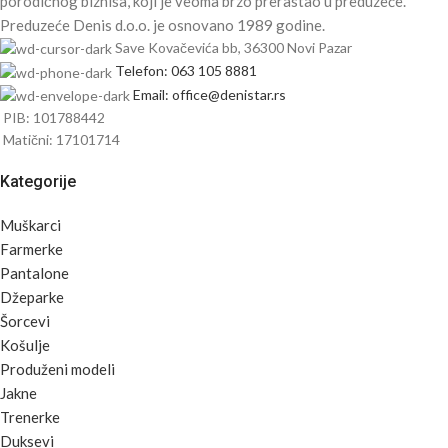
porodičnog biznisa, koji je veoma brzo prerastao u preduzeće.
Preduzeće Denis d.o.o. je osnovano 1989 godine.
Save Kovačevića bb, 36300 Novi Pazar
Telefon: 063 105 8881
Email: office@denistar.rs
PIB: 101788442
Matični: 17101714
Kategorije
Muškarci
Farmerke
Pantalone
Džeparke
Šorcevi
Košulje
Produženi modeli
Jakne
Trenerke
Duksevi