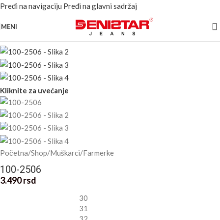
Pređi na navigaciju
Pređi na glavni sadržaj
MENI
Kliknite za uvećanje
Početna
/
Shop
/
Muškarci
/
Farmerke
100-2506
3.490
rsd
30
31
32