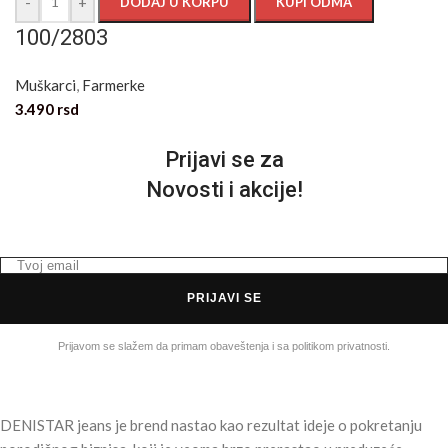
-
+
DODAJ U KORPU
KUPI ODMA
100/2803
Muškarci
,
Farmerke
3.490
rsd
Prijavi se za
Novosti i akcije!
PRIJAVI SE
Prijavom se slažem da primam obaveštenja i sa politikom privatnosti.
DENISTAR jeans je brend nastao kao rezultat ideje o pokretanju