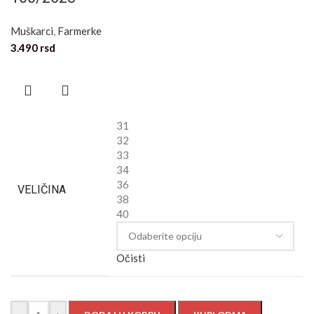
Muškarci
,
Farmerke
3.490
rsd
31
32
33
34
36
VELIČINA
38
40
Očisti