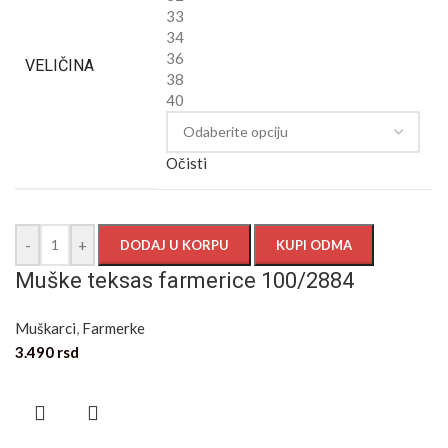
33
34
36
VELIČINA
38
40
Očisti
-
+
DODAJ U KORPU
KUPI ODMA
Muške teksas farmerice 100/2884
Muškarci
,
Farmerke
3.490
rsd