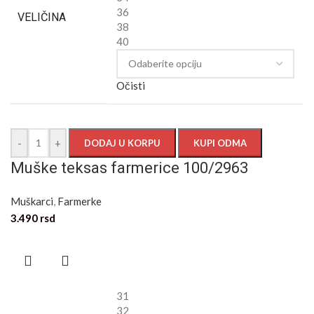
36
VELIČINA
38
40
Očisti
-
+
DODAJ U KORPU
KUPI ODMA
Muške teksas farmerice 100/2963
Muškarci
,
Farmerke
3.490
rsd
31
32