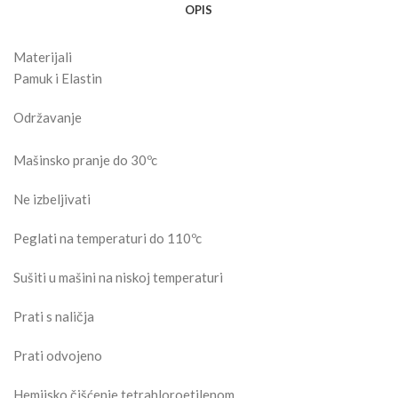
OPIS
Materijali
Pamuk i Elastin
Održavanje
Mašinsko pranje do 30ºc
Ne izbeljivati
Peglati na temperaturi do 110ºc
Sušiti u mašini na niskoj temperaturi
Prati s naličja
Prati odvojeno
Hemijsko čišćenje tetrahloroetilenom