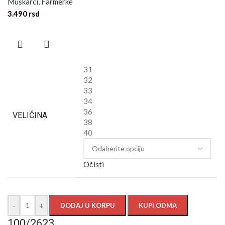
Muškarci
,
Farmerke
3.490
rsd
31
32
33
34
36
VELIČINA
38
40
Očisti
-
+
DODAJ U KORPU
KUPI ODMA
100/2623