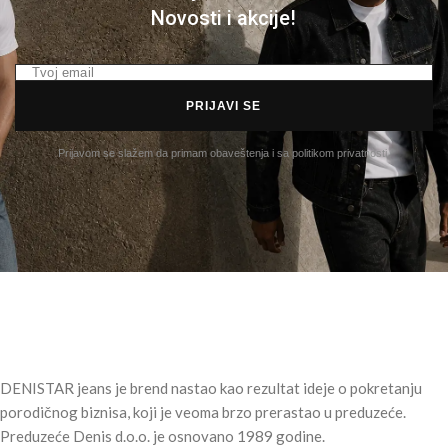
Novosti i akcije!
PRIJAVI SE
Prijavom se slažem da primam obaveštenja i sa politikom privatnosti.
DENISTAR jeans je brend nastao kao rezultat ideje o pokretanju
porodičnog biznisa, koji je veoma brzo prerastao u preduzeće.
Preduzeće Denis d.o.o. je osnovano 1989 godine.