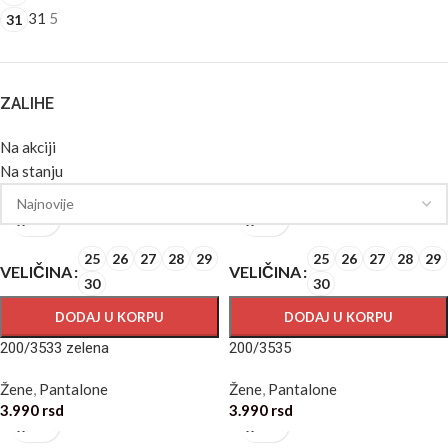
31
5
31
ZALIHE
Na akciji
Na stanju
25
26
27
28
29
25
26
27
28
29
VELIČINA
VELIČINA
30
30
DODAJ U KORPU
DODAJ U KORPU
200/3533 zelena
200/3535
Žene
,
Pantalone
Žene
,
Pantalone
3.990
rsd
3.990
rsd