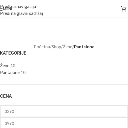
Pređi na navigaciju
MENI
Pređi na glavni sadržaj
Kategorije
MUŠKARCI
199 PROIZVODA
ŽENE
17 PROIZVODA
Početna
/
Shop
/
Žene
/
Pantalone
KATEGORIJE
Žene
10
Pantalone
10
CENA