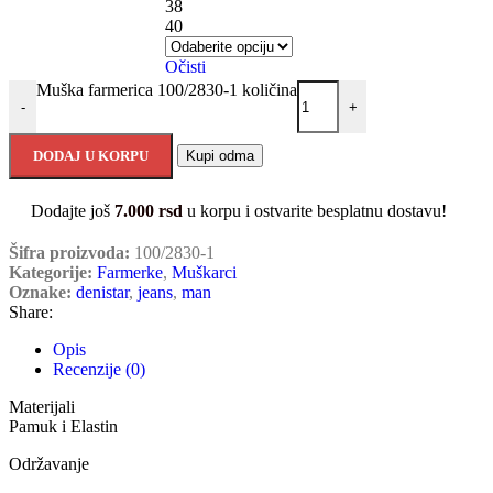
38
40
Očisti
Muška farmerica 100/2830-1 količina
-
+
DODAJ U KORPU
Kupi odma
Dodajte još
7.000
rsd
u korpu i ostvarite besplatnu dostavu!
Šifra proizvoda:
100/2830-1
Kategorije:
Farmerke
,
Muškarci
Oznake:
denistar
,
jeans
,
man
Share:
Opis
Recenzije (0)
Materijali
Pamuk i Elastin
Održavanje