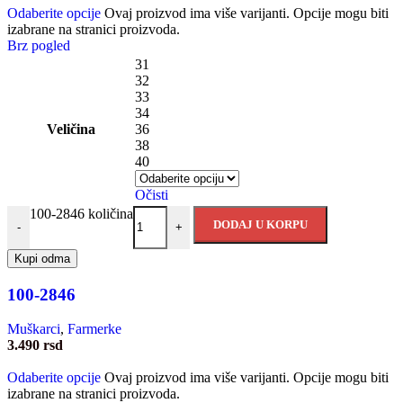
Odaberite opcije
Ovaj proizvod ima više varijanti. Opcije mogu biti
izabrane na stranici proizvoda.
Brz pogled
31
32
33
34
Veličina
36
38
40
Očisti
100-2846 količina
DODAJ U KORPU
-
+
Kupi odma
100-2846
Muškarci
,
Farmerke
3.490
rsd
Odaberite opcije
Ovaj proizvod ima više varijanti. Opcije mogu biti
izabrane na stranici proizvoda.