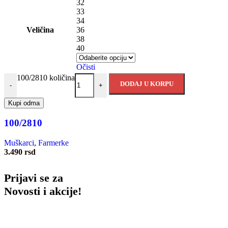
32
33
34
Veličina
36
38
40
Očisti
100/2810 količina
DODAJ U KORPU
-
+
Kupi odma
100/2810
Muškarci
,
Farmerke
3.490
rsd
Prijavi se za
Novosti i akcije!