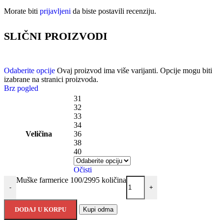
Morate biti
prijavljeni
da biste postavili recenziju.
SLIČNI PROIZVODI
Odaberite opcije
Ovaj proizvod ima više varijanti. Opcije mogu biti
izabrane na stranici proizvoda.
Brz pogled
31
32
33
34
Veličina
36
38
40
Očisti
Muške farmerice 100/2995 količina
-
+
DODAJ U KORPU
Kupi odma