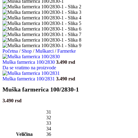
Početna
/
Shop
/
Muškarci
/
Farmerke
Muška farmerica 100/2830
3.490
rsd
Da se vratimo na proizvode
Muška farmerica 100/2831
3.490
rsd
Muška farmerica 100/2830-1
3.490
rsd
31
32
33
34
Veličina
36