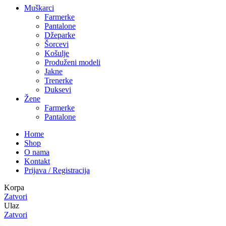
Muškarci
Farmerke
Pantalone
Džeparke
Šorcevi
Košulje
Produženi modeli
Jakne
Trenerke
Duksevi
Žene
Farmerke
Pantalone
Home
Shop
O nama
Kontakt
Prijava / Registracija
Korpa
Zatvori
Ulaz
Zatvori