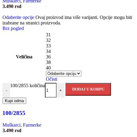
Muškarci
,
Farmerke
3.490
rsd
Odaberite opcije
Ovaj proizvod ima više varijanti. Opcije mogu biti
izabrane na stranici proizvoda.
Brz pogled
31
32
33
34
Veličina
36
38
40
Očisti
100/2855 količina
DODAJ U KORPU
-
+
Kupi odma
100/2855
Muškarci
,
Farmerke
3.490
rsd