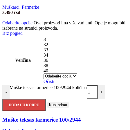
Muškarci
,
Farmerke
3.490
rsd
Odaberite opcije
Ovaj proizvod ima više varijanti. Opcije mogu biti
izabrane na stranici proizvoda.
Brz pogled
31
32
33
34
Veličina
36
38
40
Očisti
Muške teksas farmerice 100/2944 količina
-
+
DODAJ U KORPU
Kupi odma
Muške teksas farmerice 100/2944