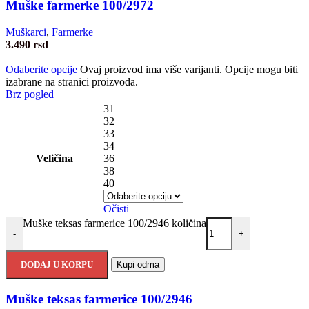
Muške farmerke 100/2972
Muškarci
,
Farmerke
3.490
rsd
Odaberite opcije
Ovaj proizvod ima više varijanti. Opcije mogu biti
izabrane na stranici proizvoda.
Brz pogled
31
32
33
34
Veličina
36
38
40
Očisti
Muške teksas farmerice 100/2946 količina
-
+
DODAJ U KORPU
Kupi odma
Muške teksas farmerice 100/2946