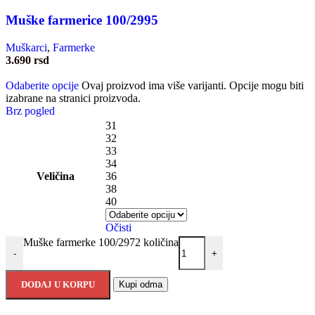
Muške farmerice 100/2995
Muškarci
,
Farmerke
3.690
rsd
Odaberite opcije
Ovaj proizvod ima više varijanti. Opcije mogu biti
izabrane na stranici proizvoda.
Brz pogled
31
32
33
34
Veličina
36
38
40
Očisti
Muške farmerke 100/2972 količina
-
+
DODAJ U KORPU
Kupi odma