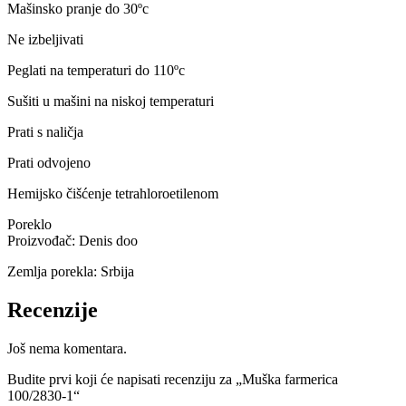
Mašinsko pranje do 30ºc
Ne izbeljivati
Peglati na temperaturi do 110ºc
Sušiti u mašini na niskoj temperaturi
Prati s naličja
Prati odvojeno
Hemijsko čišćenje tetrahloroetilenom
Poreklo
Proizvođač: Denis doo
Zemlja porekla: Srbija
Recenzije
Još nema komentara.
Budite prvi koji će napisati recenziju za „Muška farmerica
100/2830-1“