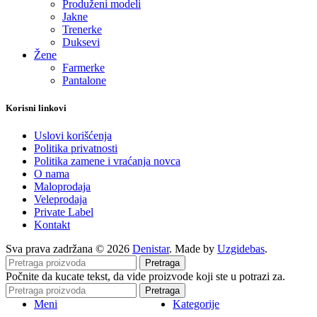
Produženi modeli
Jakne
Trenerke
Duksevi
Žene
Farmerke
Pantalone
Korisni linkovi
Uslovi korišćenja
Politika privatnosti
Politika zamene i vraćanja novca
O nama
Maloprodaja
Veleprodaja
Private Label
Kontakt
Sva prava zadržana © 2026
Denistar
. Made by
Uzgidebas
.
Pretraga
Počnite da kucate tekst, da vide proizvode koji ste u potrazi za.
Pretraga
Meni
Kategorije