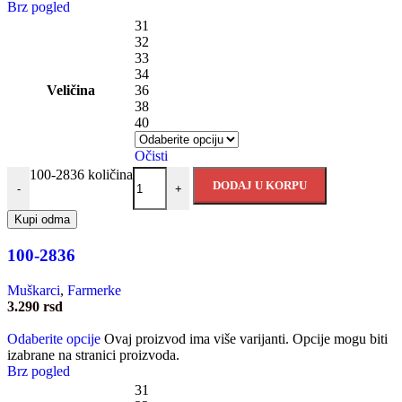
Brz pogled
31
32
33
34
Veličina
36
38
40
Očisti
100-2836 količina
DODAJ U KORPU
-
+
Kupi odma
100-2836
Muškarci
,
Farmerke
3.290
rsd
Odaberite opcije
Ovaj proizvod ima više varijanti. Opcije mogu biti
izabrane na stranici proizvoda.
Brz pogled
31