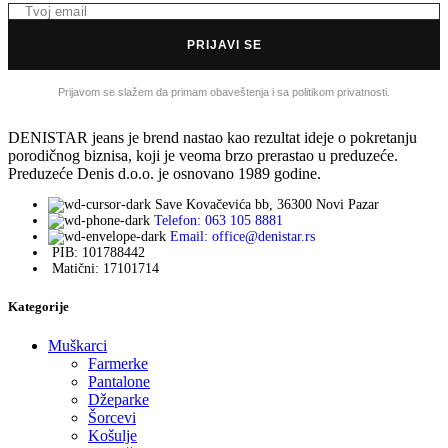
PRIJAVI SE
Prijavom se slažem da primam obaveštenja i sa politikom privatnosti.
DENISTAR jeans je brend nastao kao rezultat ideje o pokretanju
porodičnog biznisa, koji je veoma brzo prerastao u preduzeće.
Preduzeće Denis d.o.o. je osnovano 1989 godine.
Save Kovačevića bb, 36300 Novi Pazar
Telefon: 063 105 8881
Email: office@denistar.rs
PIB: 101788442
Matični: 17101714
Kategorije
Muškarci
Farmerke
Pantalone
Džeparke
Šorcevi
Košulje