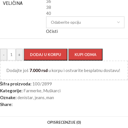
36
VELIČINA
38
40
Očisti
-
+
DODAJ U KORPU
KUPI ODMA
Dodajte još
7.000
rsd
u korpu i ostvarite besplatnu dostavu!
Šifra proizvoda:
100/2899
Kategorije:
Farmerke
,
Muškarci
Oznake:
denistar
,
jeans
,
man
Share:
OPIS
RECENZIJE (0)