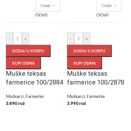
Očisti
Očisti
-
+
-
+
DODAJ U KORPU
DODAJ U KORPU
KUPI ODMA
KUPI ODMA
Muške teksas
Muške teksas
farmerice 100/2884
farmerice 100/2878
Muškarci
,
Farmerke
Muškarci
,
Farmerke
3.490
rsd
3.990
rsd