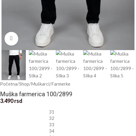
Kliknite za uvećanje
Početna
/
Shop
/
Muškarci
/
Farmerke
Muška farmerica 100/2899
3.490
rsd
31
32
33
34