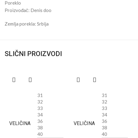
Poreklo
Proizvođač: Denis doo
Zemlja porekla: Srbija
SLIČNI PROIZVODI
31
31
32
32
33
33
34
34
36
36
VELIČINA
VELIČINA
38
38
40
40