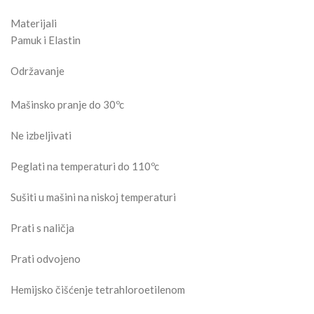
Materijali
Pamuk i Elastin
Održavanje
Mašinsko pranje do 30ºc
Ne izbeljivati
Peglati na temperaturi do 110ºc
Sušiti u mašini na niskoj temperaturi
Prati s naličja
Prati odvojeno
Hemijsko čišćenje tetrahloroetilenom