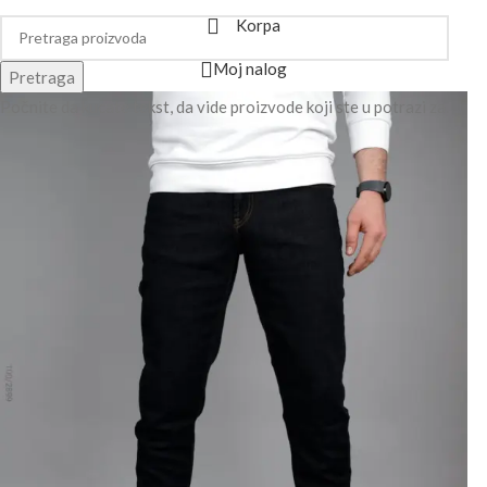
Korpa
Moj nalog
Pretraga
Počnite da kucate tekst, da vide proizvode koji ste u potrazi za.