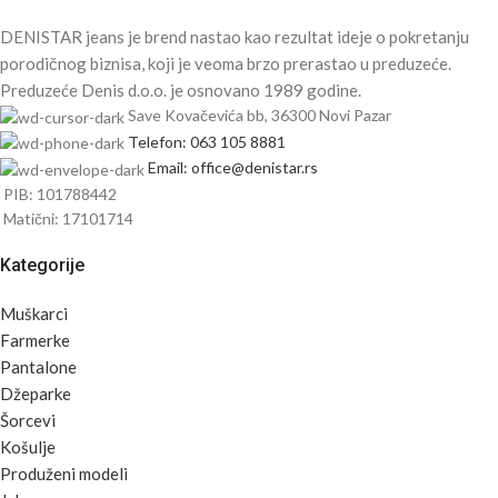
DENISTAR jeans je brend nastao kao rezultat ideje o pokretanju
porodičnog biznisa, koji je veoma brzo prerastao u preduzeće.
Preduzeće Denis d.o.o. je osnovano 1989 godine.
Save Kovačevića bb, 36300 Novi Pazar
Telefon: 063 105 8881
Email: office@denistar.rs
PIB: 101788442
Matični: 17101714
Kategorije
Muškarci
Farmerke
Pantalone
Džeparke
Šorcevi
Košulje
Produženi modeli