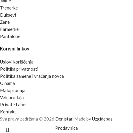
Jakne
Trenerke
Duksevi
Žene
Farmerke
Pantalone
Korisni linkovi
Uslovi korišćenja
Politika privatnosti
Politika zamene i vraćanja novca
O nama
Maloprodaja
Veleprodaja
Private Label
Kontakt
Sva prava zadržana © 2026
Denistar
. Made by
Uzgidebas
.
Prodavnica