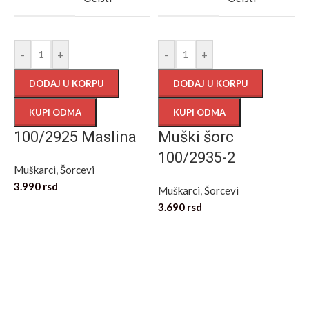
-
+
-
+
DODAJ U KORPU
DODAJ U KORPU
KUPI ODMA
KUPI ODMA
100/2925 Maslina
Muški šorc
100/2935-2
Muškarci
,
Šorcevi
3.990
rsd
Muškarci
,
Šorcevi
3.690
rsd