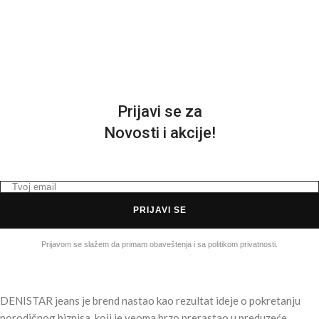
M
2
Prijavi se za
Novosti i akcije!
PRIJAVI SE
Prijavom se slažem da primam obaveštenja i sa politikom privatnosti.
DENISTAR jeans je brend nastao kao rezultat ideje o pokretanju
porodičnog biznisa, koji je veoma brzo prerastao u preduzeće.