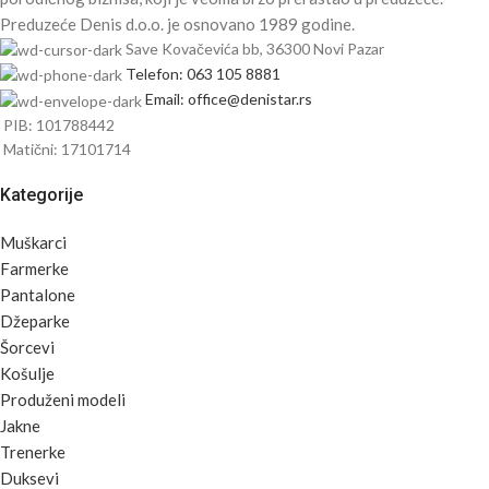
Preduzeće Denis d.o.o. je osnovano 1989 godine.
Save Kovačevića bb, 36300 Novi Pazar
Telefon: 063 105 8881
Email: office@denistar.rs
PIB: 101788442
Matični: 17101714
Kategorije
Muškarci
Farmerke
Pantalone
Džeparke
Šorcevi
Košulje
Produženi modeli
Jakne
Trenerke
Duksevi