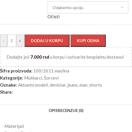
Očisti
-
+
DODAJ U KORPU
KUPI ODMA
Dodajte još
7.000
rsd
u korpu i ostvarite besplatnu dostavu!
Šifra proizvoda:
100/2611 maslina
Kategorije:
Muškarci
,
Šorcevi
Oznake:
Aktuelni modeli
,
denistar
,
jeans
,
man
,
shorts
Share:
OPIS
RECENZIJE (0)
Materijali