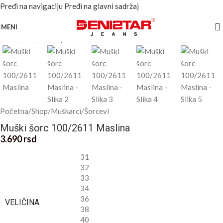
Pređi na navigaciju
Pređi na glavni sadržaj
Kliknite za uvećanje
MENI
Početna
/
Shop
/
Muškarci
/
Šorcevi
Muški šorc 100/2611 Maslina
3.690
rsd
31
32
33
34
36
VELIČINA
38
40