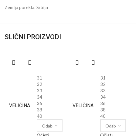
Zemlja porekla: Srbija
SLIČNI PROIZVODI
31
31
32
32
33
33
34
34
36
36
VELIČINA
VELIČINA
38
38
40
40
Očisti
Očisti