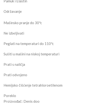
Pamuk i Elastin
Održavanje
Mašinsko pranje do 30ºc
Ne izbeljivati
Peglati na temperaturi do 110ºc
Sušiti u mašini na niskoj temperaturi
Prati s naličja
Prati odvojeno
Hemijsko čišćenje tetrahloroetilenom
Poreklo
Proizvođač: Denis doo