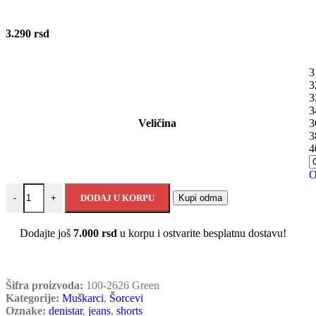
3.290
rsd
3
3
3
3
Veličina
3
3
4
O
DODAJ U KORPU
Kupi odma
-
+
Dodajte još
7.000
rsd
u korpu i ostvarite besplatnu dostavu!
Šifra proizvoda:
100-2626 Green
Kategorije:
Muškarci
,
Šorcevi
Oznake:
denistar
,
jeans
,
shorts