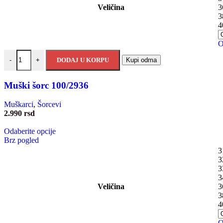
Veličina
3
3
4
O
DODAJ U KORPU
Kupi odma
-
+
Muški šorc 100/2936
Muškarci
,
Šorcevi
2.990
rsd
Odaberite opcije
Brz pogled
3
3
3
3
Veličina
3
3
4
O