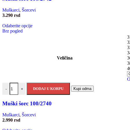
Muškarci
,
Šorcevi
3.290
rsd
Odaberite opcije
Brz pogled
3
3
3
3
Veličina
3
3
4
O
DODAJ U KORPU
Kupi odma
-
+
Muški šorc 100/2740
Muškarci
,
Šorcevi
2.990
rsd