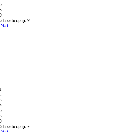
6
8
0
čisti
1
2
3
4
6
8
0
čisti