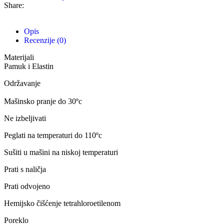
Share:
Opis
Recenzije (0)
Materijali
Pamuk i Elastin
Održavanje
Mašinsko pranje do 30ºc
Ne izbeljivati
Peglati na temperaturi do 110ºc
Sušiti u mašini na niskoj temperaturi
Prati s naličja
Prati odvojeno
Hemijsko čišćenje tetrahloroetilenom
Poreklo