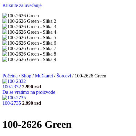
Kliknite za uvećanje
Početna
/
Shop
/
Muškarci
/
Šorcevi
/
100-2626 Green
100-2332
2.990
rsd
Da se vratimo na proizvode
100-2735
2.990
rsd
100-2626 Green