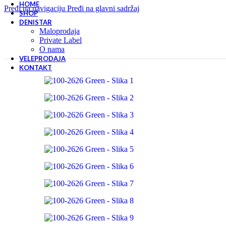
HOME
Pređi na navigaciju
Pređi na glavni sadržaj
SHOP
DENISTAR
Maloprodaja
Private Label
O nama
VELEPRODAJA
KONTAKT