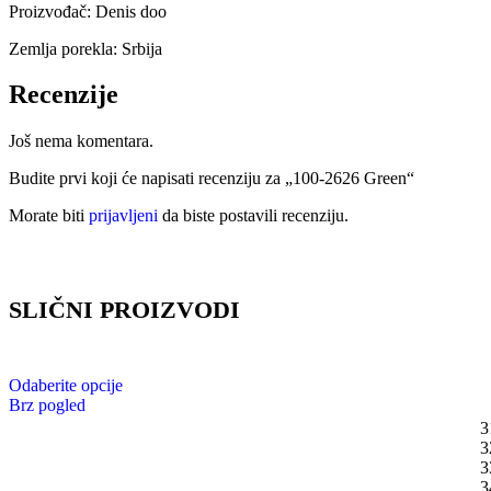
Proizvođač: Denis doo
Zemlja porekla: Srbija
Recenzije
Još nema komentara.
Budite prvi koji će napisati recenziju za „100-2626 Green“
Morate biti
prijavljeni
da biste postavili recenziju.
SLIČNI PROIZVODI
Odaberite opcije
Brz pogled
3
3
3
3