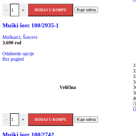
DODAJ U KORPU
Kupi odma
-
+
Muški šorc 100/2935-1
Muškarci
,
Šorcevi
3.690
rsd
Odaberite opcije
Brz pogled
3
3
3
3
Veličina
3
3
4
O
DODAJ U KORPU
Kupi odma
-
+
Muški šorc 100/2742