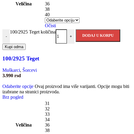
Veličina
36
38
40
Očisti
100/2925 Teget količina
DODAJ U KORPU
-
+
Kupi odma
100/2925 Teget
Muškarci
,
Šorcevi
3.990
rsd
Odaberite opcije
Ovaj proizvod ima više varijanti. Opcije mogu biti
izabrane na stranici proizvoda.
Brz pogled
31
32
33
34
Veličina
36
38