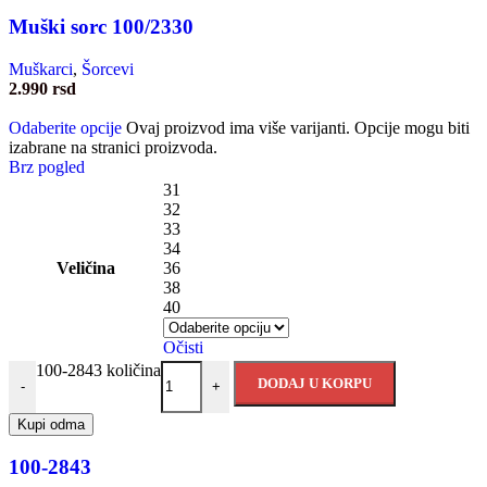
Muški sorc 100/2330
Muškarci
,
Šorcevi
2.990
rsd
Odaberite opcije
Ovaj proizvod ima više varijanti. Opcije mogu biti
izabrane na stranici proizvoda.
Brz pogled
31
32
33
34
Veličina
36
38
40
Očisti
100-2843 količina
DODAJ U KORPU
-
+
Kupi odma
100-2843