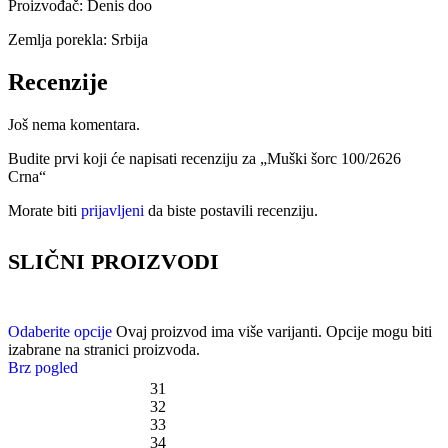
Proizvođač: Denis doo
Zemlja porekla: Srbija
Recenzije
Još nema komentara.
Budite prvi koji će napisati recenziju za „Muški šorc 100/2626
Crna“
Morate biti
prijavljeni
da biste postavili recenziju.
SLIČNI PROIZVODI
Odaberite opcije
Ovaj proizvod ima više varijanti. Opcije mogu biti
izabrane na stranici proizvoda.
Brz pogled
31
32
33
34