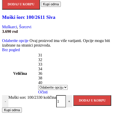
DODAJ U KORPU
Kupi odma
Muški šorc 100/2611 Siva
Muškarci
,
Šorcevi
3.690
rsd
Odaberite opcije
Ovaj proizvod ima više varijanti. Opcije mogu biti
izabrane na stranici proizvoda.
Brz pogled
31
32
33
34
Veličina
36
38
40
Očisti
Muški sorc 100/2330 količina
DODAJ U KORPU
-
+
Kupi odma