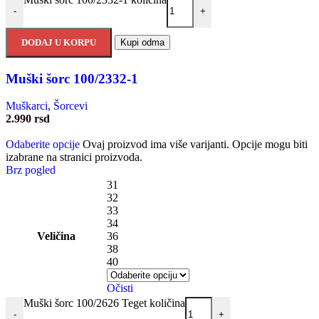
-
+
DODAJ U KORPU
Kupi odma
Muški šorc 100/2332-1
Muškarci
,
Šorcevi
2.990
rsd
Odaberite opcije
Ovaj proizvod ima više varijanti. Opcije mogu biti
izabrane na stranici proizvoda.
Brz pogled
31
32
33
34
Veličina
36
38
40
Očisti
Muški šorc 100/2626 Teget količina
-
+