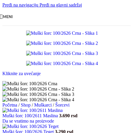
Pređi na navigaciju
Pređi na glavni sadržaj
MENI
Kliknite za uvećanje
Početna
/
Shop
/
Muškarci
/
Šorcevi
Muški šorc 100/2611 Maslina
3.690
rsd
Da se vratimo na proizvode
Muški šorc 100/2626 Teget
3.290
rsd