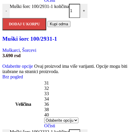
Očisti
Muški šorc 100/2931-1 količina
-
+
DODAJ U KORPU
Kupi odma
Muški šorc 100/2931-1
Muškarci
,
Šorcevi
3.690
rsd
Odaberite opcije
Ovaj proizvod ima više varijanti. Opcije mogu biti
izabrane na stranici proizvoda.
Brz pogled
31
32
33
34
Veličina
36
38
40
Očisti
Muški šorc 100/2332-1 količina