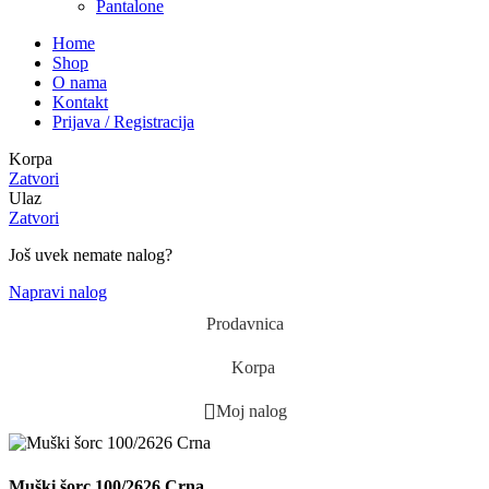
Pantalone
Home
Shop
O nama
Kontakt
Prijava / Registracija
Korpa
Zatvori
Ulaz
Zatvori
Još uvek nemate nalog?
Napravi nalog
Prodavnica
Korpa
Moj nalog
Muški šorc 100/2626 Crna