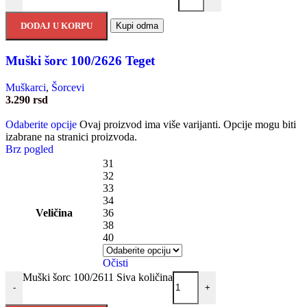
DODAJ U KORPU
Kupi odma
Muški šorc 100/2626 Teget
Muškarci
,
Šorcevi
3.290
rsd
Odaberite opcije
Ovaj proizvod ima više varijanti. Opcije mogu biti
izabrane na stranici proizvoda.
Brz pogled
31
32
33
34
Veličina
36
38
40
Očisti
Muški šorc 100/2611 Siva količina
-
+