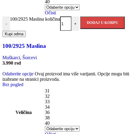
40
Očisti
100/2925 Maslina količina
DODAJ U KORPU
-
+
Kupi odma
100/2925 Maslina
Muškarci
,
Šorcevi
3.990
rsd
Odaberite opcije
Ovaj proizvod ima više varijanti. Opcije mogu biti
izabrane na stranici proizvoda.
Brz pogled
31
32
33
34
Veličina
36
38
40