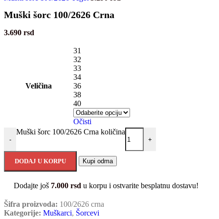
Muški šorc 100/2626 Crna
3.690
rsd
31
32
33
34
Veličina
36
38
40
Očisti
Muški šorc 100/2626 Crna količina
-
+
DODAJ U KORPU
Kupi odma
Dodajte još
7.000
rsd
u korpu i ostvarite besplatnu dostavu!
Šifra proizvoda:
100/2626 crna
Kategorije:
Muškarci
,
Šorcevi