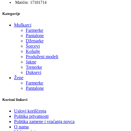
Matični: 17101714
Kategorije
Muškarci
Farmerke
Pantalone
Džeparke
Šorcevi
Košulje
Produženi modeli
Jakne
Trenerke
Duksevi
Žene
Farmerke
Pantalone
Korisni linkovi
Uslovi korišćenja
Politika privatnosti
Politika zamene i vraćanja novca
O nama