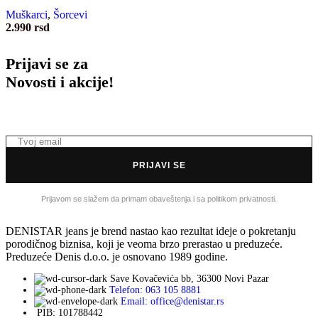
Muškarci
,
Šorcevi
2.990
rsd
Prijavi se za
Novosti i akcije!
PRIJAVI SE
Prijavom se slažem da primam obaveštenja i sa politikom privatnosti.
DENISTAR jeans je brend nastao kao rezultat ideje o pokretanju
porodičnog biznisa, koji je veoma brzo prerastao u preduzeće.
Preduzeće Denis d.o.o. je osnovano 1989 godine.
Save Kovačevića bb, 36300 Novi Pazar
Telefon: 063 105 8881
Email: office@denistar.rs
PIB: 101788442