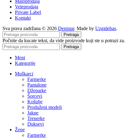
Maloprodaja
Veleprodaja
Private Label
Kontakt
Sva prava zadržana © 2026
Denistar
. Made by
Uzgidebas
.
Pretraga
Počnite da kucate tekst, da vide proizvode koji ste u potrazi za.
Pretraga
Meni
Kategorije
Muškarci
Farmerke
Pantalone
Džeparke
Šorcevi
Košulje
Produženi modeli
Jakne
Trenerke
Duksevi
Žene
Farmerke