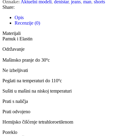
Oznake:
Aktuelni modeli
,
denistar
,
jeans
,
man
,
shorts
Share:
Opis
Recenzije (0)
Materijali
Pamuk i Elastin
Održavanje
Mašinsko pranje do 30ºc
Ne izbeljivati
Peglati na temperaturi do 110ºc
Sušiti u mašini na niskoj temperaturi
Prati s naličja
Prati odvojeno
Hemijsko čišćenje tetrahloroetilenom
Poreklo