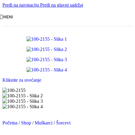
Pređi na navigaciju
Pređi na glavni sadržaj
MENI
Kliknite za uvećanje
Početna
/
Shop
/
Muškarci
/
Šorcevi