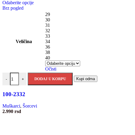
Odaberite opcije
Brz pogled
29
30
31
32
33
Veličina
34
36
38
40
Očisti
DODAJ U KORPU
Kupi odma
-
+
100-2332
Muškarci
,
Šorcevi
2.990
rsd