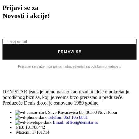
Prijavi se za
Novosti i akcije!
PRIJAVI SE
Prijavom se slažem da primam obaveštenja i sa politikom privatnosti.
DENISTAR jeans je brend nastao kao rezultat ideje o pokretanju
porodičnog biznisa, koji je veoma brzo prerastao u preduzeće.
Preduzeće Denis d.o.o. je osnovano 1989 godine.
Save Kovačevića bb, 36300 Novi Pazar
Telefon: 063 105 8881
Email: office@denistar.rs
PIB: 101788442
Matični: 17101714