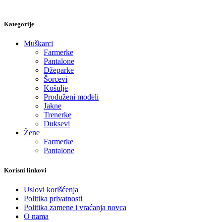
Kategorije
Muškarci
Farmerke
Pantalone
Džeparke
Šorcevi
Košulje
Produženi modeli
Jakne
Trenerke
Duksevi
Žene
Farmerke
Pantalone
Korisni linkovi
Uslovi korišćenja
Politika privatnosti
Politika zamene i vraćanja novca
O nama