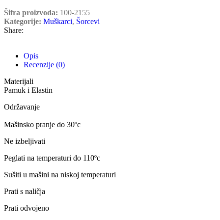
Šifra proizvoda:
100-2155
Kategorije:
Muškarci
,
Šorcevi
Share:
Opis
Recenzije (0)
Materijali
Pamuk i Elastin
Održavanje
Mašinsko pranje do 30ºc
Ne izbeljivati
Peglati na temperaturi do 110ºc
Sušiti u mašini na niskoj temperaturi
Prati s naličja
Prati odvojeno