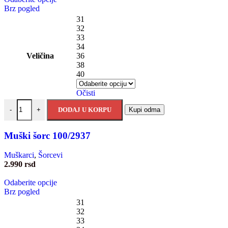
Brz pogled
31
32
33
34
Veličina
36
38
40
Očisti
DODAJ U KORPU
Kupi odma
-
+
Muški šorc 100/2937
Muškarci
,
Šorcevi
2.990
rsd
Odaberite opcije
Brz pogled
31
32
33