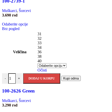
100-2739-1
Muškarci
,
Šorcevi
3.690
rsd
Odaberite opcije
Brz pogled
31
32
33
34
Veličina
36
38
40
Očisti
DODAJ U KORPU
Kupi odma
-
+
100-2626 Green
Muškarci
,
Šorcevi
3.290
rsd