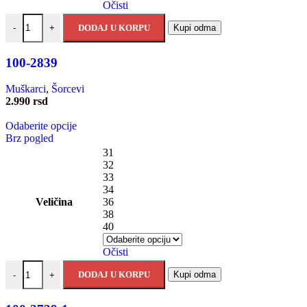
Očisti
DODAJ U KORPU
Kupi odma
-
+
100-2839
Muškarci
,
Šorcevi
2.990
rsd
Odaberite opcije
Brz pogled
31
32
33
34
Veličina
36
38
40
Očisti
DODAJ U KORPU
Kupi odma
-
+