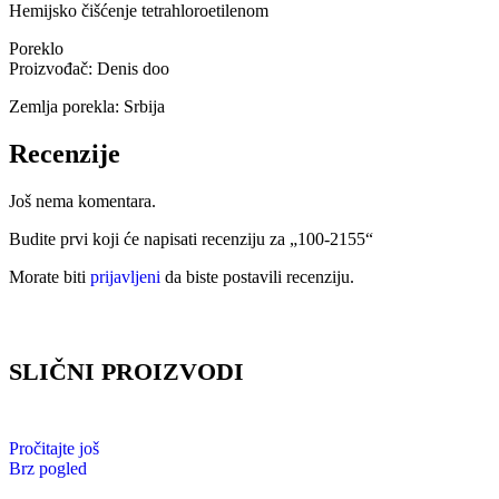
Hemijsko čišćenje tetrahloroetilenom
Poreklo
Proizvođač: Denis doo
Zemlja porekla: Srbija
Recenzije
Još nema komentara.
Budite prvi koji će napisati recenziju za „100-2155“
Morate biti
prijavljeni
da biste postavili recenziju.
SLIČNI PROIZVODI
Pročitajte još
Brz pogled