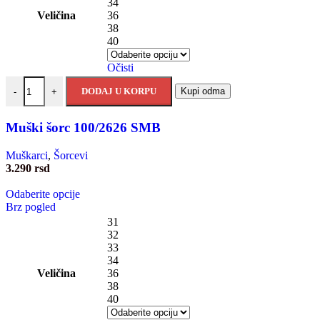
34
Veličina
36
38
40
Očisti
DODAJ U KORPU
Kupi odma
-
+
Muški šorc 100/2626 SMB
Muškarci
,
Šorcevi
3.290
rsd
Odaberite opcije
Brz pogled
31
32
33
34
Veličina
36
38
40