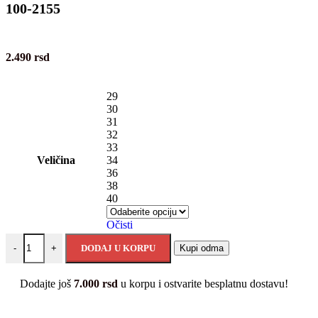
100-2155
2.490
rsd
29
30
31
32
33
Veličina
34
36
38
40
Očisti
DODAJ U KORPU
Kupi odma
-
+
Dodajte još
7.000
rsd
u korpu i ostvarite besplatnu dostavu!