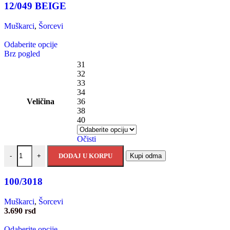
12/049 BEIGE
Muškarci
,
Šorcevi
Odaberite opcije
Brz pogled
31
32
33
34
Veličina
36
38
40
Očisti
DODAJ U KORPU
Kupi odma
-
+
100/3018
Muškarci
,
Šorcevi
3.690
rsd
Odaberite opcije