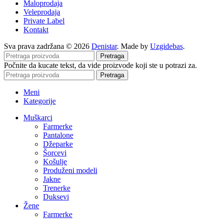
Maloprodaja
Veleprodaja
Private Label
Kontakt
Sva prava zadržana © 2026
Denistar
. Made by
Uzgidebas
.
Pretraga
Počnite da kucate tekst, da vide proizvode koji ste u potrazi za.
Pretraga
Meni
Kategorije
Muškarci
Farmerke
Pantalone
Džeparke
Šorcevi
Košulje
Produženi modeli
Jakne
Trenerke
Duksevi
Žene
Farmerke