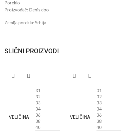
Poreklo
Proizvođač: Denis doo
Zemlja porekla: Srbija
SLIČNI PROIZVODI
31
31
32
32
33
33
34
34
36
36
VELIČINA
VELIČINA
38
38
40
40