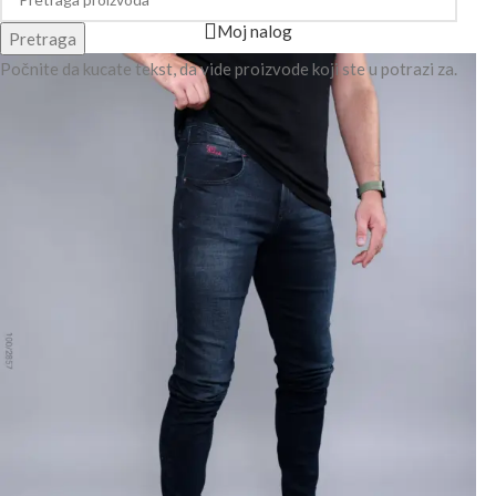
Moj nalog
Pretraga
Počnite da kucate tekst, da vide proizvode koji ste u potrazi za.