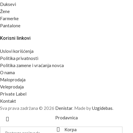
Duksevi
Žene
Farmerke
Pantalone
Korisni linkovi
Uslovi korišćenja
Politika privatnosti
Politika zamene i vraćanja novca
O nama
Maloprodaja
Veleprodaja
Private Label
Kontakt
Sva prava zadržana © 2026
Denistar
. Made by
Uzgidebas
.
Prodavnica
Korpa