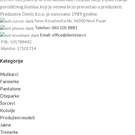
porodičnog biznisa, koji je veoma brzo prerastao u preduzeće.
Preduzeće Denis d.o.o. je osnovano 1989 godine.
Save Kovačevića bb, 36300 Novi Pazar
Telefon: 063 105 8881
Email: office@denistar.rs
PIB: 101788442
Matični: 17101714
Kategorije
Muškarci
Farmerke
Pantalone
Džeparke
Šorcevi
Košulje
Produženi modeli
Jakne
Trenerke