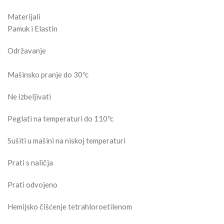
Materijali
Pamuk i Elastin
Održavanje
Mašinsko pranje do 30ºc
Ne izbeljivati
Peglati na temperaturi do 110ºc
Sušiti u mašini na niskoj temperaturi
Prati s naličja
Prati odvojeno
Hemijsko čišćenje tetrahloroetilenom