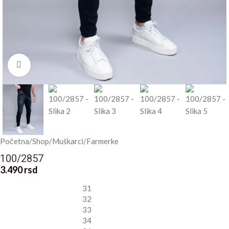
Kliknite za uvećanje
Početna
/
Shop
/
Muškarci
/
Farmerke
100/2857
3.490
rsd
31
32
33
34