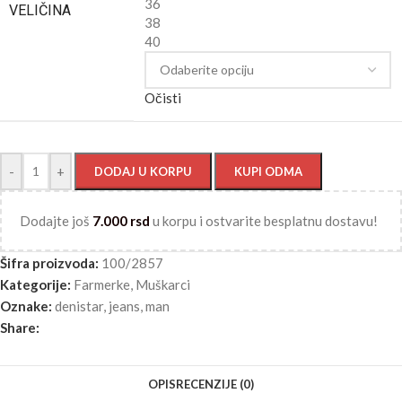
36
VELIČINA
38
40
Očisti
-
+
DODAJ U KORPU
KUPI ODMA
Dodajte još
7.000
rsd
u korpu i ostvarite besplatnu dostavu!
Šifra proizvoda:
100/2857
Kategorije:
Farmerke
,
Muškarci
Oznake:
denistar
,
jeans
,
man
Share:
OPIS
RECENZIJE (0)