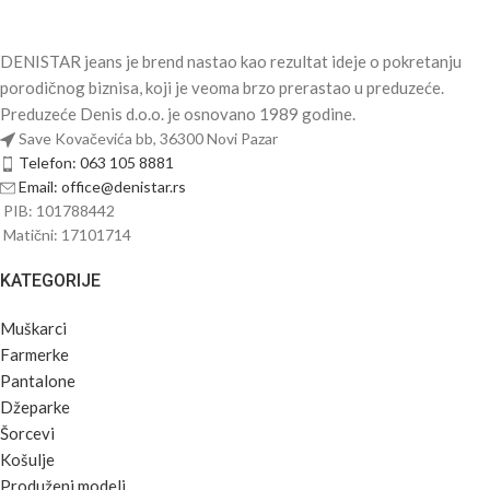
DENISTAR jeans je brend nastao kao rezultat ideje o pokretanju
porodičnog biznisa, koji je veoma brzo prerastao u preduzeće.
Preduzeće Denis d.o.o. je osnovano 1989 godine.
Save Kovačevića bb, 36300 Novi Pazar
Telefon: 063 105 8881
Email: office@denistar.rs
PIB: 101788442
Matični: 17101714
KATEGORIJE
Muškarci
Farmerke
Pantalone
Džeparke
Šorcevi
Košulje
Produženi modeli