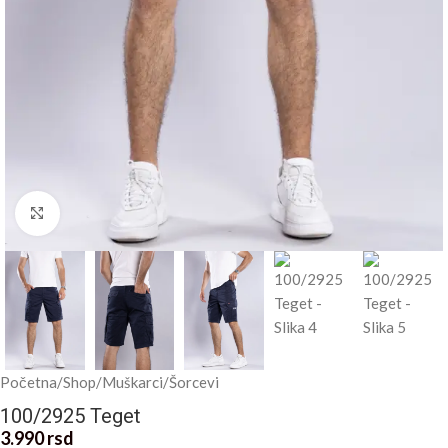
Kliknite za uvećanje
Početna
/
Shop
/
Muškarci
/
Šorcevi
100/2925 Teget
3.990
rsd