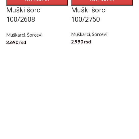
Muški šorc
Muški šorc
100/2608
100/2750
V
Maslinasta
Muškarci
,
Šorcevi
Muškarci
,
Šorcevi
2.990
rsd
3.690
rsd
M
3