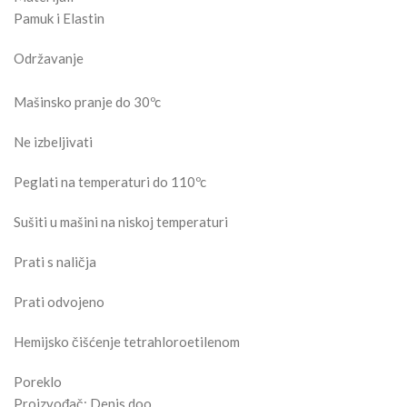
Pamuk i Elastin
Održavanje
Mašinsko pranje do 30ºc
Ne izbeljivati
Peglati na temperaturi do 110ºc
Sušiti u mašini na niskoj temperaturi
Prati s naličja
Prati odvojeno
Hemijsko čišćenje tetrahloroetilenom
Poreklo
Proizvođač: Denis doo