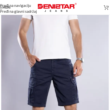
Pređi na navigaciju
MENI
Pređi na glavni sadržaj