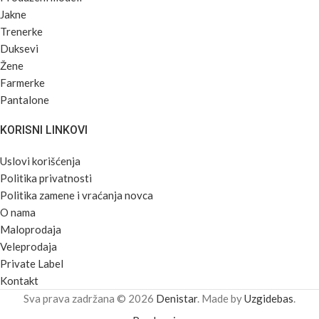
Jakne
Trenerke
Duksevi
Žene
Farmerke
Pantalone
KORISNI LINKOVI
Uslovi korišćenja
Politika privatnosti
Politika zamene i vraćanja novca
O nama
Maloprodaja
Veleprodaja
Private Label
Kontakt
Sva prava zadržana © 2026
Denistar
. Made by
Uzgidebas
.