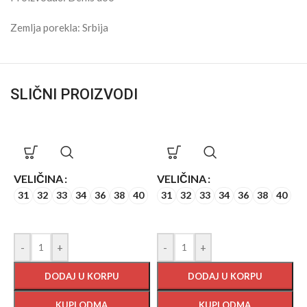
Zemlja porekla: Srbija
SLIČNI PROIZVODI
VELIČINA
VELIČINA
31
32
33
34
36
38
40
31
32
33
34
36
38
40
-
+
-
+
DODAJ U KORPU
DODAJ U KORPU
KUPI ODMA
KUPI ODMA