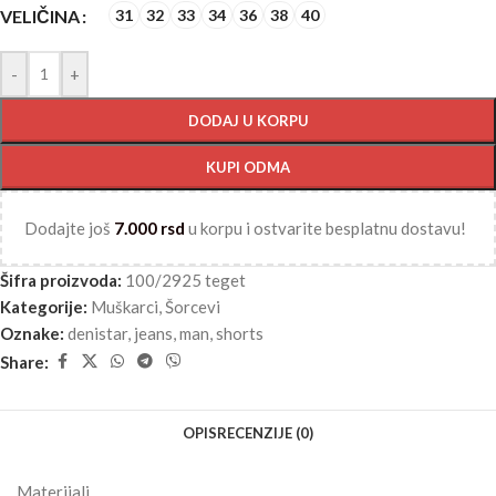
VELIČINA
31
32
33
34
36
38
40
-
+
DODAJ U KORPU
KUPI ODMA
Dodajte još
7.000
rsd
u korpu i ostvarite besplatnu dostavu!
Šifra proizvoda:
100/2925 teget
Kategorije:
Muškarci
,
Šorcevi
Oznake:
denistar
,
jeans
,
man
,
shorts
Share:
OPIS
RECENZIJE (0)
Materijali