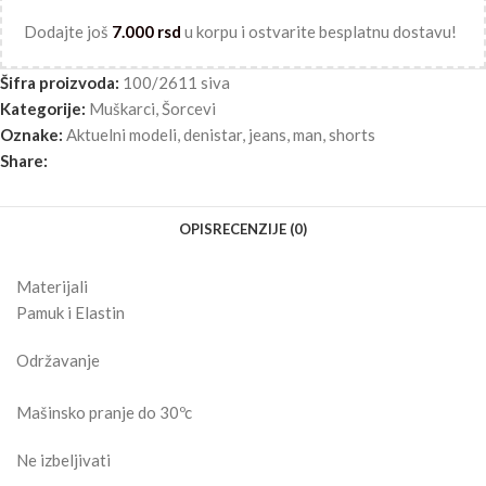
Dodajte još
7.000
rsd
u korpu i ostvarite besplatnu dostavu!
Šifra proizvoda:
100/2611 siva
Kategorije:
Muškarci
,
Šorcevi
Oznake:
Aktuelni modeli
,
denistar
,
jeans
,
man
,
shorts
Share:
OPIS
RECENZIJE (0)
Materijali
Pamuk i Elastin
Održavanje
Mašinsko pranje do 30ºc
Ne izbeljivati