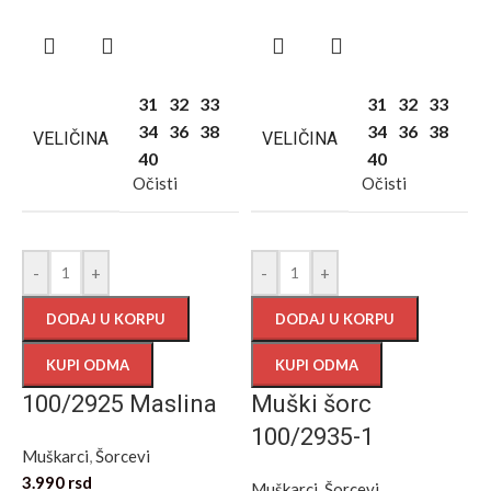
31
32
33
31
32
33
34
36
38
34
36
38
VELIČINA
VELIČINA
40
40
Očisti
Očisti
-
+
-
+
DODAJ U KORPU
DODAJ U KORPU
KUPI ODMA
KUPI ODMA
100/2925 Maslina
Muški šorc
100/2935-1
Muškarci
,
Šorcevi
3.990
rsd
Muškarci
,
Šorcevi