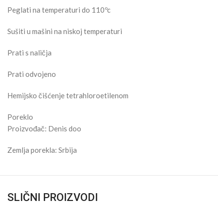
Peglati na temperaturi do 110ºc
Sušiti u mašini na niskoj temperaturi
Prati s naličja
Prati odvojeno
Hemijsko čišćenje tetrahloroetilenom
Poreklo
Proizvođač: Denis doo
Zemlja porekla: Srbija
SLIČNI PROIZVODI