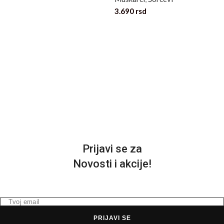
3.690
rsd
M
3
Prijavi se za
Novosti i akcije!
PRIJAVI SE