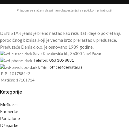
Prijavom se slažem da primam obaveštenja i sa politikom privatnosti.
DENISTAR jeans je brend nastao kao rezultat ideje o pokretanju
porodičnog biznisa, koji je veoma brzo prerastao u preduzeće.
Preduzeće Denis d.o.o. je osnovano 1989 godine.
Save Kovačevića bb, 36300 Novi Pazar
Telefon: 063 105 8881
Email: office@denistar.rs
PIB: 101788442
Matični: 17101714
Kategorije
Muškarci
Farmerke
Pantalone
Džeparke