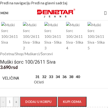
Pređi na navigaciju
Pređi na glavni sadržaj
Kliknite za uvećanje
MENI
Početna
/
Shop
/
Muškarci
/
Šorcevi
Muški šorc 100/2611 Siva
3.690
rsd
31
32
33
34
36
38
40
VELIČINA
Očisti
-
+
DODAJ U KORPU
KUPI ODMA