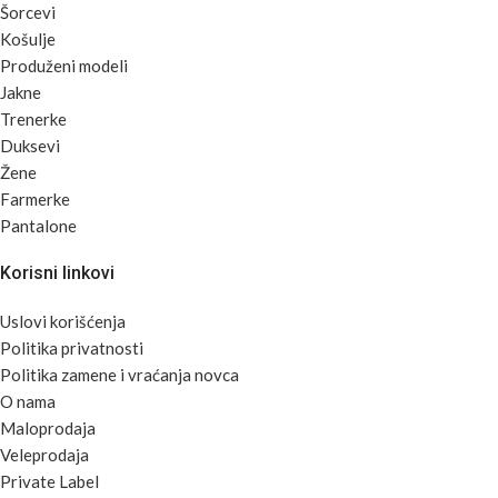
Šorcevi
Košulje
Produženi modeli
Jakne
Trenerke
Duksevi
Žene
Farmerke
Pantalone
Korisni linkovi
Uslovi korišćenja
Politika privatnosti
Politika zamene i vraćanja novca
O nama
Maloprodaja
Veleprodaja
Private Label