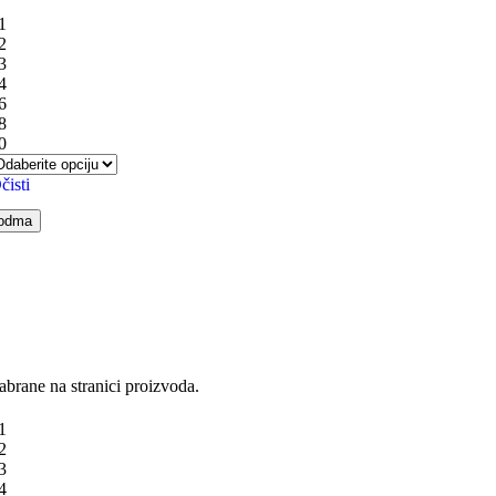
1
2
3
4
6
8
0
čisti
 odma
abrane na stranici proizvoda.
1
2
3
4