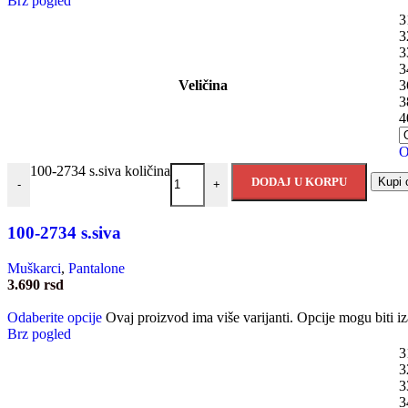
Brz pogled
3
3
3
3
Veličina
3
3
4
O
100-2734 s.siva količina
DODAJ U KORPU
Kupi
-
+
100-2734 s.siva
Muškarci
,
Pantalone
3.690
rsd
Odaberite opcije
Ovaj proizvod ima više varijanti. Opcije mogu biti iz
Brz pogled
3
3
3
3