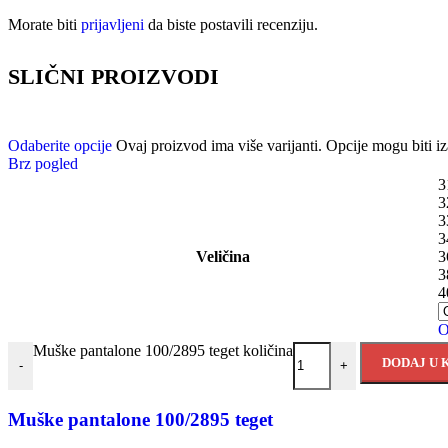
Morate biti
prijavljeni
da biste postavili recenziju.
SLIČNI PROIZVODI
Odaberite opcije
Ovaj proizvod ima više varijanti. Opcije mogu biti iz
Brz pogled
3
3
3
3
Veličina
3
3
4
O
Muške pantalone 100/2895 teget količina
DODAJ U 
-
+
Muške pantalone 100/2895 teget