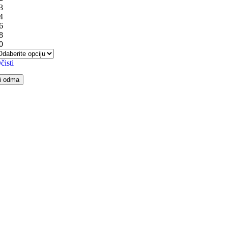
3
4
6
8
0
čisti
i odma