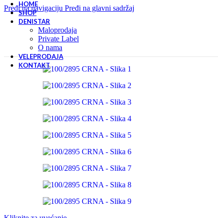
HOME
Pređi na navigaciju
Pređi na glavni sadržaj
SHOP
DENISTAR
Maloprodaja
Private Label
O nama
VELEPRODAJA
KONTAKT
Kliknite za uvećanje