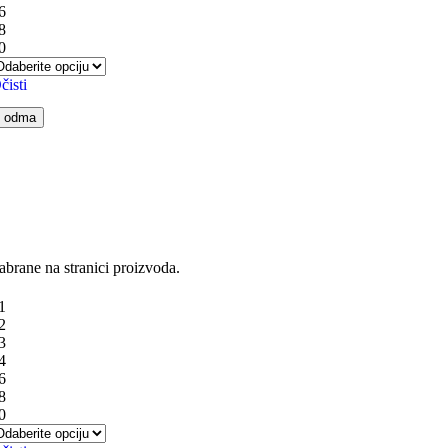
6
8
0
čisti
i odma
abrane na stranici proizvoda.
1
2
3
4
6
8
0