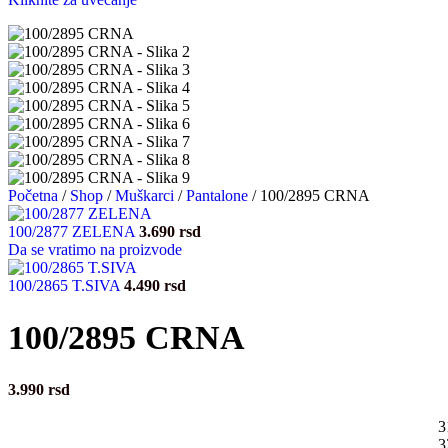
Početna
/
Shop
/
Muškarci
/
Pantalone
/
100/2895 CRNA
100/2877 ZELENA
3.690
rsd
Da se vratimo na proizvode
100/2865 T.SIVA
4.490
rsd
100/2895 CRNA
3.990
rsd
3
3