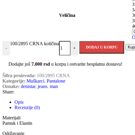
3
3
Veličina
3
3
4
O
100/2895 CRNA količina
DODAJ U KORPU
Kup
-
+
Dodajte još
7.000
rsd
u korpu i ostvarite besplatnu dostavu!
Šifra proizvoda:
100/2895 CRNA
Kategorije:
Muškarci
,
Pantalone
Oznake:
denistar
,
jeans
,
man
Share:
Opis
Recenzije (0)
Materijali
Pamuk i Elastin
Održavanje