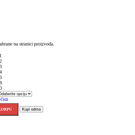
abrane na stranici proizvoda.
1
2
3
4
6
8
0
čisti
KORPU
Kupi odma