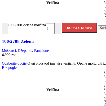
Veličina
3
3
4
O
100/2708 Zelena količina
DODAJ U KORPU
Kup
-
+
100/2708 Zelena
Muškarci
,
Džeparke
,
Pantalone
4.990
rsd
Odaberite opcije
Ovaj proizvod ima više varijanti. Opcije mogu biti iz
Brz pogled
3
3
3
3
Veličina
3
3
4