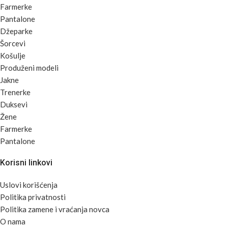
Farmerke
Pantalone
Džeparke
Šorcevi
Košulje
Produženi modeli
Jakne
Trenerke
Duksevi
Žene
Farmerke
Pantalone
Korisni linkovi
Uslovi korišćenja
Politika privatnosti
Politika zamene i vraćanja novca
O nama