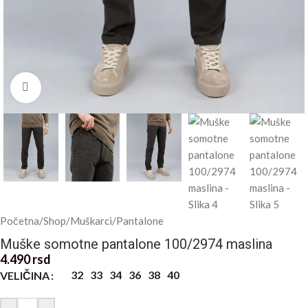
Kliknite za uvećanje
Početna
/
Shop
/
Muškarci
/
Pantalone
Muške somotne pantalone 100/2974 maslina
4.490
rsd
32
33
34
36
38
40
VELIČINA