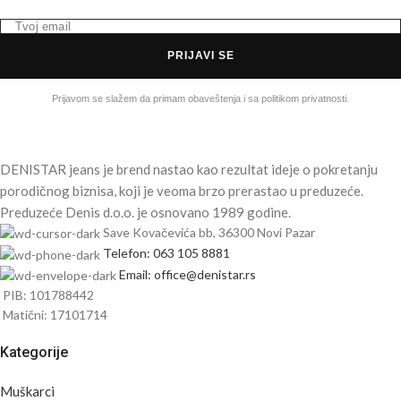
PRIJAVI SE
Prijavom se slažem da primam obaveštenja i sa politikom privatnosti.
DENISTAR jeans je brend nastao kao rezultat ideje o pokretanju
porodičnog biznisa, koji je veoma brzo prerastao u preduzeće.
Preduzeće Denis d.o.o. je osnovano 1989 godine.
Save Kovačevića bb, 36300 Novi Pazar
Telefon: 063 105 8881
Email: office@denistar.rs
PIB: 101788442
Matični: 17101714
Kategorije
Muškarci