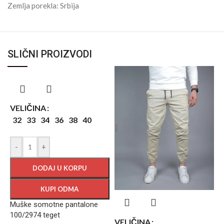
Zemlja porekla: Srbija
SLIČNI PROIZVODI
VELIČINA
32
33
34
36
38
40
-
+
DODAJ U KORPU
KUPI ODMA
Muške somotne pantalone
100/2974 teget
VELIČINA
V