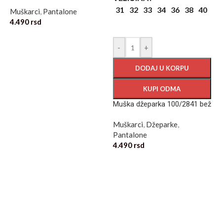
31
32
33
34
36
38
40
Muškarci
,
Pantalone
4.490
rsd
-
+
DODAJ U KORPU
KUPI ODMA
Muška džeparka 100/2841 bež
1
Muškarci
,
Džeparke
,
M
Pantalone
3
4.490
rsd
Prijavi se za
Novosti i akcije!