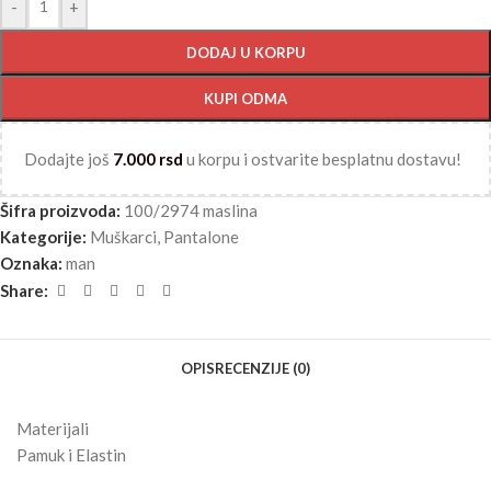
-
+
DODAJ U KORPU
KUPI ODMA
Dodajte još
7.000
rsd
u korpu i ostvarite besplatnu dostavu!
Šifra proizvoda:
100/2974 maslina
Kategorije:
Muškarci
,
Pantalone
Oznaka:
man
Share:
OPIS
RECENZIJE (0)
Materijali
Pamuk i Elastin