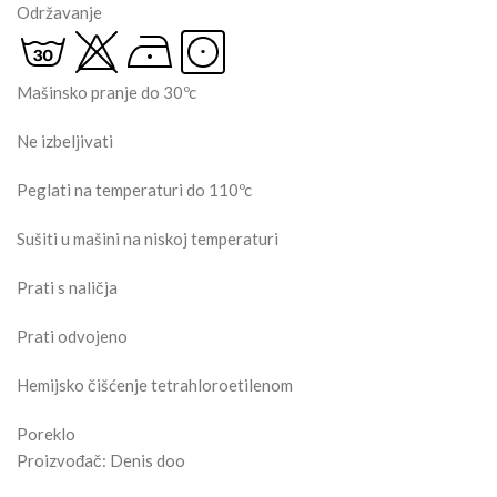
Održavanje
Mašinsko pranje do 30ºc
Ne izbeljivati
Peglati na temperaturi do 110ºc
Sušiti u mašini na niskoj temperaturi
Prati s naličja
Prati odvojeno
Hemijsko čišćenje tetrahloroetilenom
Poreklo
Proizvođač: Denis doo