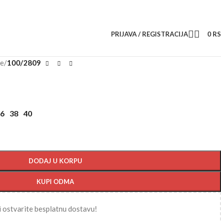
PRIJAVA / REGISTRACIJA
0
R
ke
/
100/2809
6
38
40
DODAJ U KORPU
KUPI ODMA
i ostvarite besplatnu dostavu!