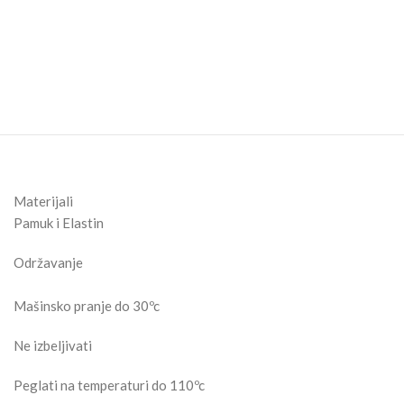
Materijali
Pamuk i Elastin
Održavanje
Mašinsko pranje do 30ºc
Ne izbeljivati
Peglati na temperaturi do 110ºc