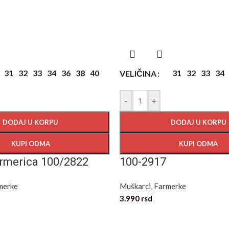
31
32
33
34
36
38
40
31
32
33
34
VELIČINA
-
+
DODAJ U KORPU
DODAJ U KORPU
KUPI ODMA
KUPI ODMA
rmerica 100/2822
100-2917
merke
Muškarci
,
Farmerke
3.990
rsd