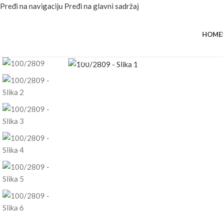
Pređi na navigaciju
Pređi na glavni sadržaj
HOME
Kliknite za uvećanje