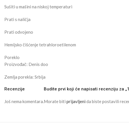
Sušiti u mašini na niskoj temperaturi
Prati s naličja
Prati odvojeno
Hemijsko čišćenje tetrahloroetilenom
Poreklo
Proizvođač: Denis doo
Zemlja porekla: Srbija
Recenzije
Budite prvi koji će napisati recenziju za 
Još nema komentara.
Morate biti
prijavljeni
da biste postavili recen