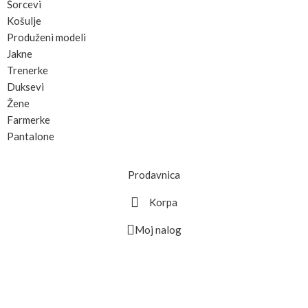
Šorcevi
Košulje
Produženi modeli
Jakne
Trenerke
Duksevi
Žene
Farmerke
Pantalone
Prodavnica
Korpa
Moj nalog