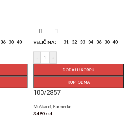
36
38
40
31
32
33
34
36
38
40
VELIČINA
-
+
DODAJ U KORPU
KUPI ODMA
100/2857
Muškarci
,
Farmerke
3.490
rsd