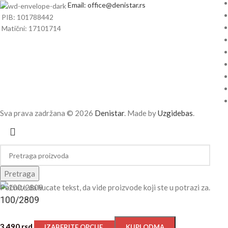
Email: office@denistar.rs
PIB: 101788442
Matični: 17101714
Sva prava zadržana © 2026
Denistar
. Made by
Uzgidebas
.
Pretraga
Počnite da kucate tekst, da vide proizvode koji ste u potrazi za.
100/2809
3.490
rsd
IZABERITE OPCIJE
KUPI ODMA