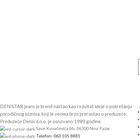
DENISTAR jeans je brend nastao kao rezultat ideje o pokretanju
porodičnog biznisa, koji je veoma brzo prerastao u preduzeće.
Preduzeće Denis d.o.o. je osnovano 1989 godine.
Save Kovačevića bb, 36300 Novi Pazar
Telefon: 063 105 8881