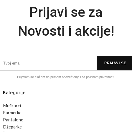
Prijavi se za
Novosti i akcije!
PRIJAVI SE
Prijavom se slažem da primam obaveštenja i sa politikom privatnosti.
Kategorije
Muškarci
Farmerke
Pantalone
Džeparke