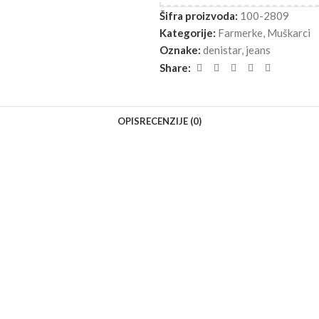
Šifra proizvoda:
100-2809
Kategorije:
Farmerke
,
Muškarci
Oznake:
denistar
,
jeans
Share:
OPIS
RECENZIJE (0)