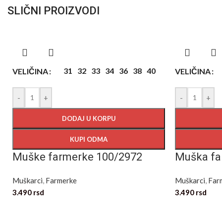
SLIČNI PROIZVODI
31
32
33
34
36
38
40
VELIČINA
VELIČINA
-
+
-
+
DODAJ U KORPU
KUPI ODMA
Muške farmerke 100/2972
Muška fa
Muškarci
,
Farmerke
Muškarci
,
Far
3.490
rsd
3.490
rsd