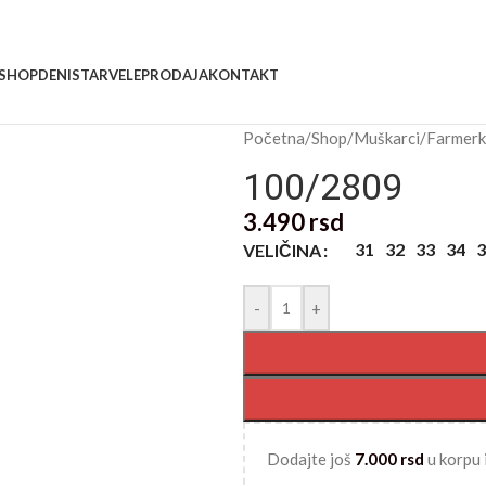
SHOP
DENISTAR
VELEPRODAJA
KONTAKT
Početna
/
Shop
/
Muškarci
/
Farmer
100/2809
3.490
rsd
31
32
33
34
3
VELIČINA
-
+
Dodajte još
7.000
rsd
u korpu 