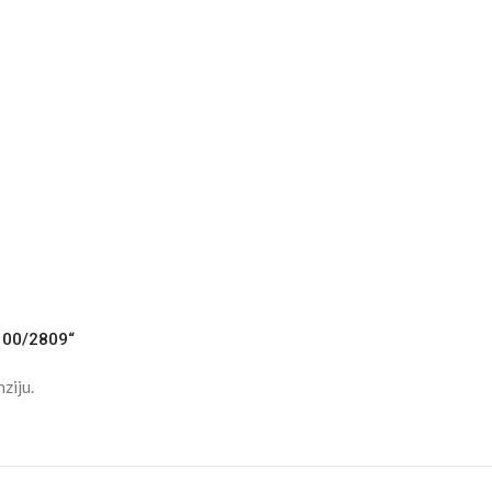
„100/2809“
ziju.