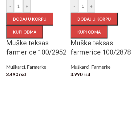
-
+
-
+
DODAJ U KORPU
DODAJ U KORPU
KUPI ODMA
KUPI ODMA
Muške teksas
Muške teksas
farmerice 100/2952
farmerice 100/2878
Muškarci
,
Farmerke
Muškarci
,
Farmerke
3.490
rsd
3.990
rsd
M