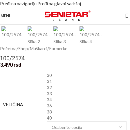
Pređi na navigaciju
Pređi na glavni sadržaj
Kliknite za uvećanje
MENI
Početna
/
Shop
/
Muškarci
/
Farmerke
100/2574
3.490
rsd
30
31
32
33
34
VELIČINA
36
38
40