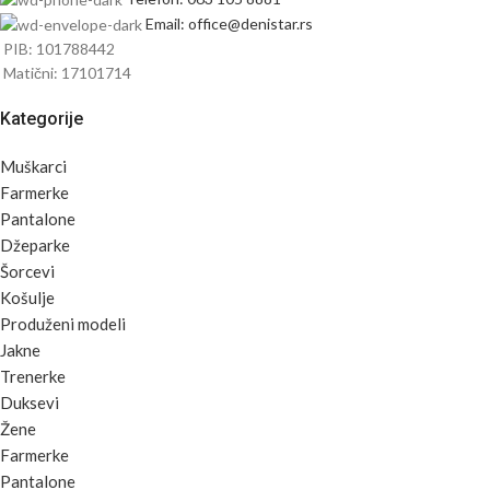
Email: office@denistar.rs
PIB: 101788442
Matični: 17101714
Kategorije
Muškarci
Farmerke
Pantalone
Džeparke
Šorcevi
Košulje
Produženi modeli
Jakne
Trenerke
Duksevi
Žene
Farmerke
Pantalone