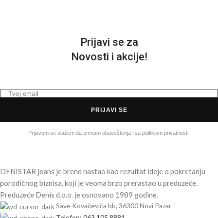
3
Prijavi se za
Novosti i akcije!
PRIJAVI SE
Prijavom se slažem da primam obaveštenja i sa politikom privatnosti.
DENISTAR jeans je brend nastao kao rezultat ideje o pokretanju
porodičnog biznisa, koji je veoma brzo prerastao u preduzeće.
Preduzeće Denis d.o.o. je osnovano 1989 godine.
Save Kovačevića bb, 36300 Novi Pazar
Telefon: 063 105 8881