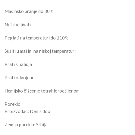
Mašinsko pranje do 30ºc
Ne izbeljivati
Peglati na temperaturi do 110ºc
Sušiti u mašini na niskoj temperaturi
Prati s naličja
Prati odvojeno
Hemijsko čišćenje tetrahloroetilenom
Poreklo
Proizvođač: Denis doo
Zemlja porekla: Srbija