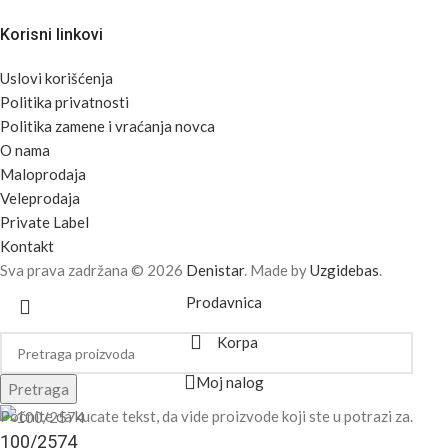
Korisni linkovi
Uslovi korišćenja
Politika privatnosti
Politika zamene i vraćanja novca
O nama
Maloprodaja
Veleprodaja
Private Label
Kontakt
Sva prava zadržana © 2026
Denistar
. Made by
Uzgidebas
.
Prodavnica
Korpa
Moj nalog
Pretraga
Počnite da kucate tekst, da vide proizvode koji ste u potrazi za.
100/2574