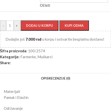
Očisti
-
+
DODAJ U KORPU
KUPI ODMA
Dodajte još
7.000
rsd
u korpu i ostvarite besplatnu dostavu!
Šifra proizvoda:
100/2574
Kategorije:
Farmerke
,
Muškarci
Share:
OPIS
RECENZIJE (0)
Materijali
Pamuk i Elastin
Održavanje