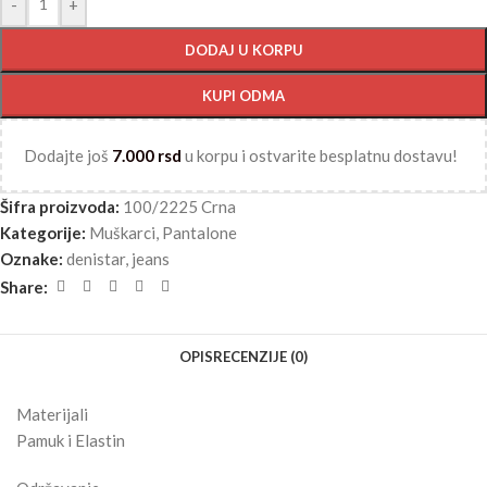
-
+
DODAJ U KORPU
KUPI ODMA
Dodajte još
7.000
rsd
u korpu i ostvarite besplatnu dostavu!
Šifra proizvoda:
100/2225 Crna
Kategorije:
Muškarci
,
Pantalone
Oznake:
denistar
,
jeans
Share:
OPIS
RECENZIJE (0)
Materijali
Pamuk i Elastin