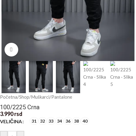
Kliknite za uvećanje
Početna
/
Shop
/
Muškarci
/
Pantalone
100/2225 Crna
3.990
rsd
VELIČINA
31
32
33
34
36
38
40