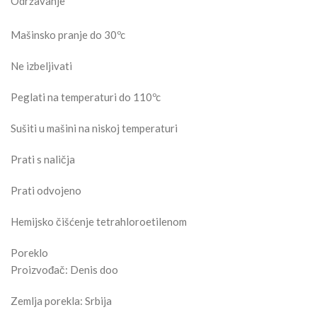
Održavanje
Mašinsko pranje do 30ºc
Ne izbeljivati
Peglati na temperaturi do 110ºc
Sušiti u mašini na niskoj temperaturi
Prati s naličja
Prati odvojeno
Hemijsko čišćenje tetrahloroetilenom
Poreklo
Proizvođač: Denis doo
Zemlja porekla: Srbija