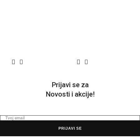
M
P
4
Prijavi se za
Novosti i akcije!
PRIJAVI SE