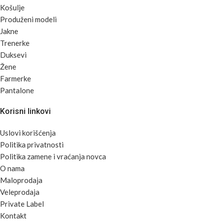
Košulje
Produženi modeli
Jakne
Trenerke
Duksevi
Žene
Farmerke
Pantalone
Korisni linkovi
Uslovi korišćenja
Politika privatnosti
Politika zamene i vraćanja novca
O nama
Maloprodaja
Veleprodaja
Private Label
Kontakt