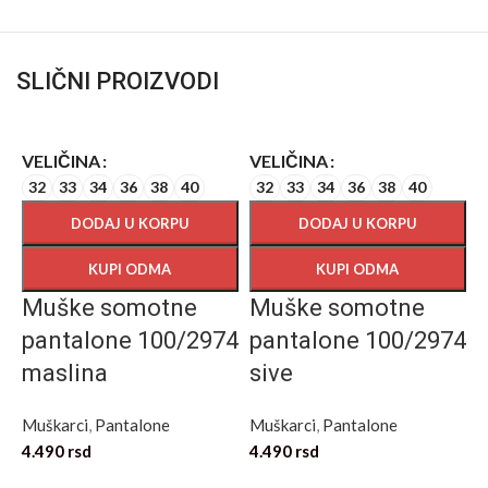
SLIČNI PROIZVODI
VELIČINA
VELIČINA
32
33
34
36
38
40
32
33
34
36
38
40
DODAJ U KORPU
DODAJ U KORPU
KUPI ODMA
KUPI ODMA
Muške somotne
Muške somotne
pantalone 100/2974
pantalone 100/2974
maslina
sive
V
Muškarci
,
Pantalone
Muškarci
,
Pantalone
4.490
rsd
4.490
rsd