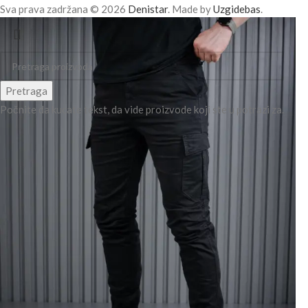
Sva prava zadržana © 2026
Denistar
. Made by
Uzgidebas
.
Pretraga
Počnite da kucate tekst, da vide proizvode koji ste u potrazi za.