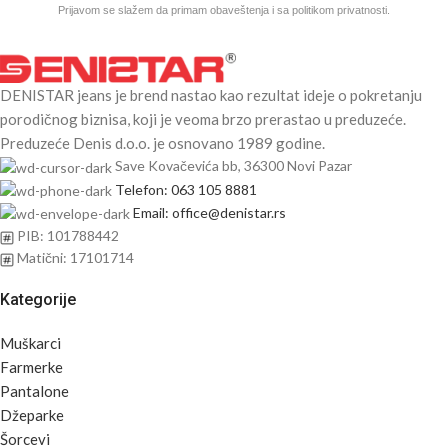
Prijavom se slažem da primam obaveštenja i sa politikom privatnosti.
DENISTAR jeans je brend nastao kao rezultat ideje o pokretanju
porodičnog biznisa, koji je veoma brzo prerastao u preduzeće.
Preduzeće Denis d.o.o. je osnovano 1989 godine.
Save Kovačevića bb, 36300 Novi Pazar
Telefon: 063 105 8881
Email: office@denistar.rs
PIB: 101788442
Matični: 17101714
Kategorije
Muškarci
Farmerke
Pantalone
Džeparke
Šorcevi