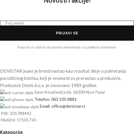
Novosti i akcije!
PRIJAVI SE
Prijavom se slažem da primam obaveštenja i sa politikom privatnosti.
DENISTAR jeans je brend nastao kao rezultat ideje o pokretanju
porodičnog biznisa, koji je veoma brzo prerastao u preduzeće.
Preduzeće Denis d.o.o. je osnovano 1989 godine.
Save Kovačevića bb, 36300 Novi Pazar
Telefon: 063 105 8881
Email: office@denistar.rs
PIB: 101788442
Matični: 17101714
Kategorije