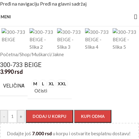
Pređi na navigaciju
Pređi na glavni sadržaj
Kliknite za uvećanje
MENI
Početna
/
Shop
/
Muškarci
/
Jakne
300-733 BEIGE
3.990
rsd
M
L
XL
XXL
VELIČINA
Očisti
-
+
DODAJ U KORPU
KUPI ODMA
Dodajte još
7.000
rsd
u korpu i ostvarite besplatnu dostavu!