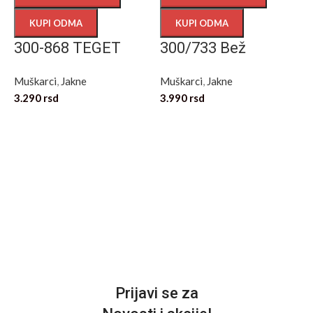
KUPI ODMA
KUPI ODMA
300-868 TEGET
300/733 Bež
Muškarci
,
Jakne
Muškarci
,
Jakne
3.290
rsd
3.990
rsd
M
3
Prijavi se za