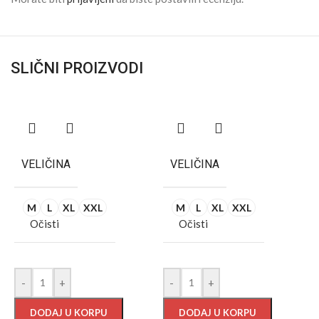
SLIČNI PROIZVODI
VELIČINA
VELIČINA
M
L
XL
XXL
M
L
XL
XXL
Očisti
Očisti
-
+
-
+
DODAJ U KORPU
DODAJ U KORPU