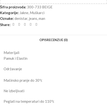
Šifra proizvoda:
300-733 BEIGE
Kategorije:
Jakne
,
Muškarci
Oznake:
denistar
,
jeans
,
man
Share:
OPIS
RECENZIJE (0)
Materijali
Pamuk i Elastin
Održavanje
Mašinsko pranje do 30ºc
Ne izbeljivati
Peglati na temperaturi do 110ºc