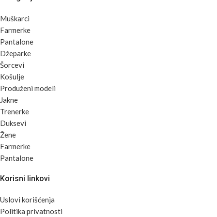
Muškarci
Farmerke
Pantalone
Džeparke
Šorcevi
Košulje
Produženi modeli
Jakne
Trenerke
Duksevi
Žene
Farmerke
Pantalone
Korisni linkovi
Uslovi korišćenja
Politika privatnosti