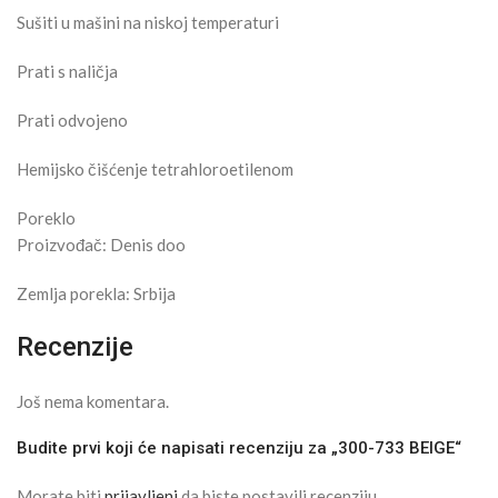
Sušiti u mašini na niskoj temperaturi
Prati s naličja
Prati odvojeno
Hemijsko čišćenje tetrahloroetilenom
Poreklo
Proizvođač: Denis doo
Zemlja porekla: Srbija
Recenzije
Još nema komentara.
Budite prvi koji će napisati recenziju za „300-733 BEIGE“
Morate biti
prijavljeni
da biste postavili recenziju.