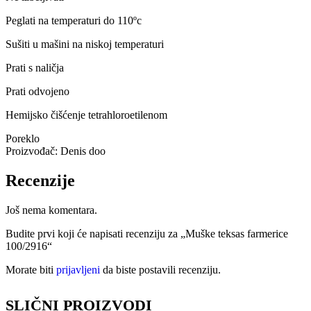
Peglati na temperaturi do 110ºc
Sušiti u mašini na niskoj temperaturi
Prati s naličja
Prati odvojeno
Hemijsko čišćenje tetrahloroetilenom
Poreklo
Proizvođač: Denis doo
Recenzije
Još nema komentara.
Budite prvi koji će napisati recenziju za „Muške teksas farmerice
100/2916“
Morate biti
prijavljeni
da biste postavili recenziju.
SLIČNI PROIZVODI