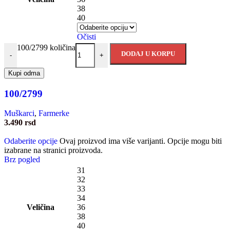
38
40
Očisti
100/2799 količina
DODAJ U KORPU
-
+
Kupi odma
100/2799
Muškarci
,
Farmerke
3.490
rsd
Odaberite opcije
Ovaj proizvod ima više varijanti. Opcije mogu biti
izabrane na stranici proizvoda.
Brz pogled
31
32
33
34
Veličina
36
38
40