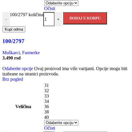
Očisti
100/2797 količina
DODAJ U KORPU
-
+
Kupi odma
100/2797
Muškarci
,
Farmerke
3.490
rsd
Odaberite opcije
Ovaj proizvod ima više varijanti. Opcije mogu biti
izabrane na stranici proizvoda.
Brz pogled
31
32
33
34
Veličina
36
38
40
Očisti