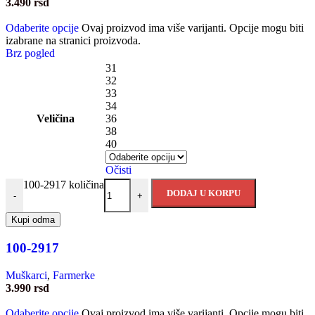
3.490
rsd
Odaberite opcije
Ovaj proizvod ima više varijanti. Opcije mogu biti
izabrane na stranici proizvoda.
Brz pogled
31
32
33
34
Veličina
36
38
40
Očisti
100-2917 količina
DODAJ U KORPU
-
+
Kupi odma
100-2917
Muškarci
,
Farmerke
3.990
rsd
Odaberite opcije
Ovaj proizvod ima više varijanti. Opcije mogu biti