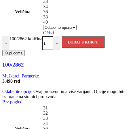
33
34
Veličina
36
38
40
Očisti
100/2862 količina
DODAJ U KORPU
-
+
Kupi odma
100/2862
Muškarci
,
Farmerke
3.490
rsd
Odaberite opcije
Ovaj proizvod ima više varijanti. Opcije mogu biti
izabrane na stranici proizvoda.
Brz pogled
31
32
33
34
Veličina
36