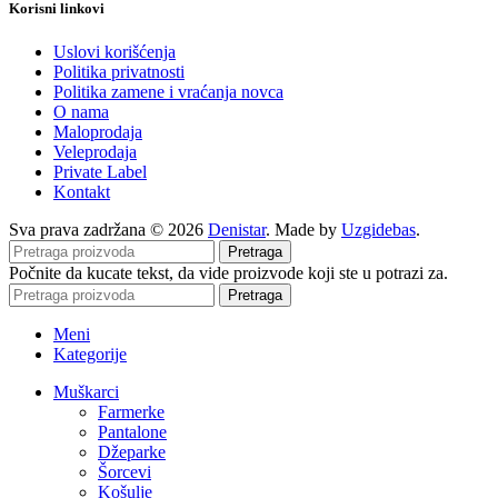
Korisni linkovi
Uslovi korišćenja
Politika privatnosti
Politika zamene i vraćanja novca
O nama
Maloprodaja
Veleprodaja
Private Label
Kontakt
Sva prava zadržana © 2026
Denistar
. Made by
Uzgidebas
.
Pretraga
Počnite da kucate tekst, da vide proizvode koji ste u potrazi za.
Pretraga
Meni
Kategorije
Muškarci
Farmerke
Pantalone
Džeparke
Šorcevi
Košulje