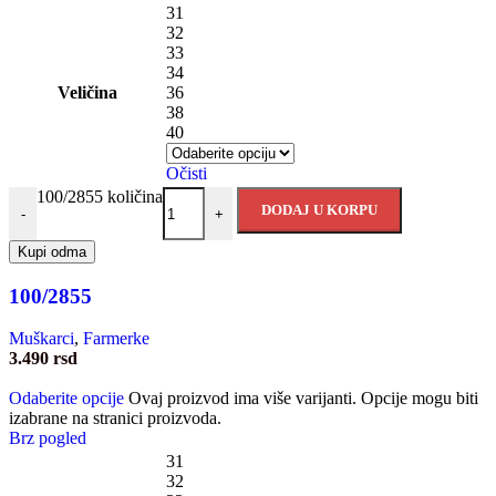
31
32
33
34
Veličina
36
38
40
Očisti
100/2855 količina
DODAJ U KORPU
-
+
Kupi odma
100/2855
Muškarci
,
Farmerke
3.490
rsd
Odaberite opcije
Ovaj proizvod ima više varijanti. Opcije mogu biti
izabrane na stranici proizvoda.
Brz pogled
31
32