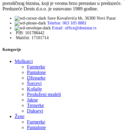
porodičnog biznisa, koji je veoma brzo prerastao u preduzeće.
Preduzeće Denis d.o.o. je osnovano 1989 godine.
Save Kovačevića bb, 36300 Novi Pazar
Telefon: 063 105 8881
Email: office@denistar.rs
PIB: 101788442
Matični: 17101714
Kategorije
Muškarci
Farmerke
Pantalone
Džeparke
Šorcevi
Košulje
Produženi modeli
Jakne
Trenerke
Duksevi
Žene
Farmerke
Pantalone