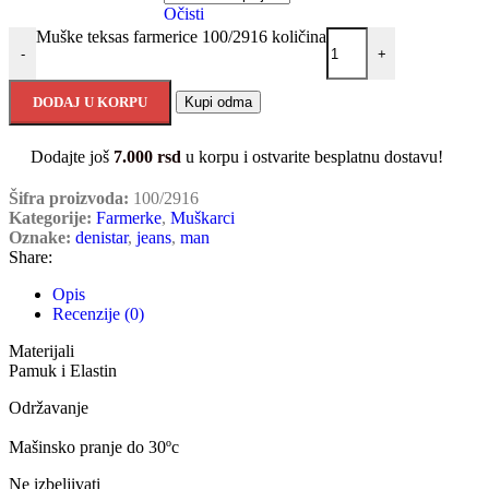
Očisti
Muške teksas farmerice 100/2916 količina
-
+
DODAJ U KORPU
Kupi odma
Dodajte još
7.000
rsd
u korpu i ostvarite besplatnu dostavu!
Šifra proizvoda:
100/2916
Kategorije:
Farmerke
,
Muškarci
Oznake:
denistar
,
jeans
,
man
Share:
Opis
Recenzije (0)
Materijali
Pamuk i Elastin
Održavanje
Mašinsko pranje do 30ºc
Ne izbeljivati