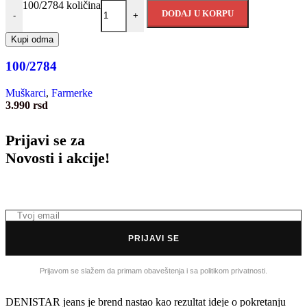
100/2784 količina
DODAJ U KORPU
-
+
Kupi odma
100/2784
Muškarci
,
Farmerke
3.990
rsd
Prijavi se za
Novosti i akcije!
PRIJAVI SE
Prijavom se slažem da primam obaveštenja i sa politikom privatnosti.
DENISTAR jeans je brend nastao kao rezultat ideje o pokretanju