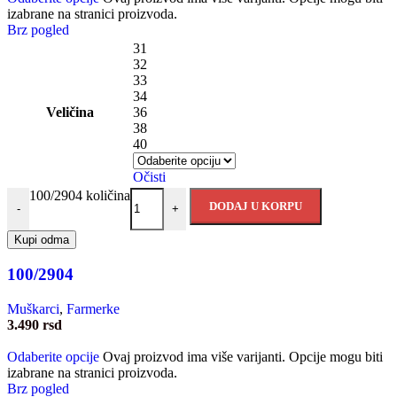
izabrane na stranici proizvoda.
Brz pogled
31
32
33
34
Veličina
36
38
40
Očisti
100/2904 količina
DODAJ U KORPU
-
+
Kupi odma
100/2904
Muškarci
,
Farmerke
3.490
rsd
Odaberite opcije
Ovaj proizvod ima više varijanti. Opcije mogu biti
izabrane na stranici proizvoda.
Brz pogled