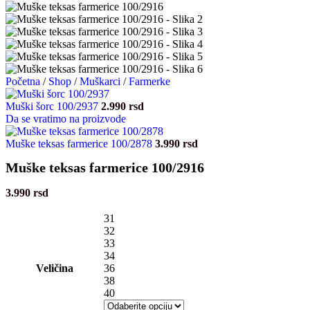
Početna
/
Shop
/
Muškarci
/
Farmerke
Muški šorc 100/2937
2.990
rsd
Da se vratimo na proizvode
Muške teksas farmerice 100/2878
3.990
rsd
Muške teksas farmerice 100/2916
3.990
rsd
31
32
33
34
Veličina
36
38
40