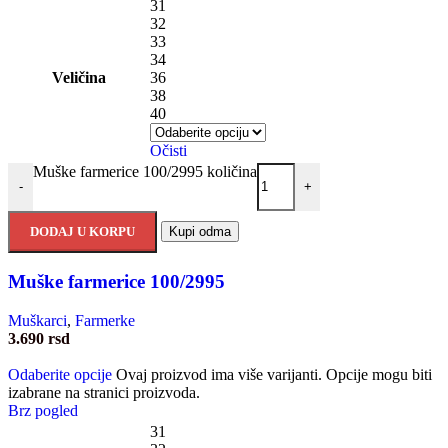
31
32
33
34
Veličina
36
38
40
Očisti
Muške farmerice 100/2995 količina
-
+
DODAJ U KORPU
Kupi odma
Muške farmerice 100/2995
Muškarci
,
Farmerke
3.690
rsd
Odaberite opcije
Ovaj proizvod ima više varijanti. Opcije mogu biti
izabrane na stranici proizvoda.
Brz pogled
31