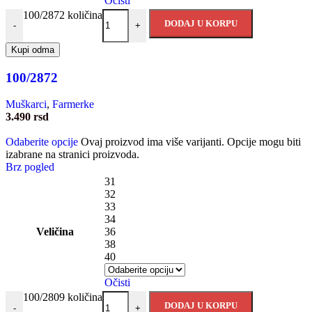
Očisti
100/2872 količina
DODAJ U KORPU
-
+
Kupi odma
100/2872
Muškarci
,
Farmerke
3.490
rsd
Odaberite opcije
Ovaj proizvod ima više varijanti. Opcije mogu biti
izabrane na stranici proizvoda.
Brz pogled
31
32
33
34
Veličina
36
38
40
Očisti
100/2809 količina
DODAJ U KORPU
-
+