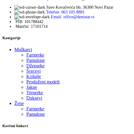
Save Kovačevića bb, 36300 Novi Pazar
Telefon: 063 105 8881
Email: office@denistar.rs
PIB: 101788442
Matični: 17101714
Kategorije
Muškarci
Farmerke
Pantalone
Džeparke
Šorcevi
Košulje
Produženi modeli
Jakne
Trenerke
Duksevi
Žene
Farmerke
Pantalone
Korisni linkovi