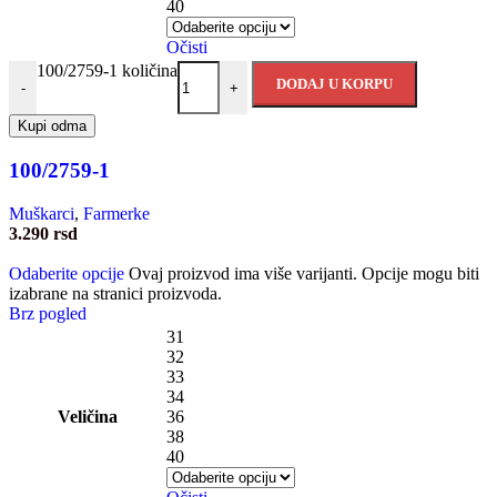
40
Očisti
100/2759-1 količina
DODAJ U KORPU
-
+
Kupi odma
100/2759-1
Muškarci
,
Farmerke
3.290
rsd
Odaberite opcije
Ovaj proizvod ima više varijanti. Opcije mogu biti
izabrane na stranici proizvoda.
Brz pogled
31
32
33
34
Veličina
36
38
40