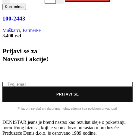
Kupi odma
100-2443
Muškarci
,
Farmerke
3.490
rsd
Prijavi se za
Novosti i akcije!
PRIJAVI SE
Prijavom se slažem da primam obaveštenja i sa politikom privatnosti.
DENISTAR jeans je brend nastao kao rezultat ideje o pokretanju
porodičnog biznisa, koji je veoma brzo prerastao u preduzeće.
Preduzeće Denis d.o.o. je osnovano 1989 godine.