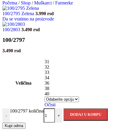
Početna
/
Shop
/
Muškarci
/
Farmerke
100/2795 Zelena
3.990
rsd
Da se vratimo na proizvode
100/2803
3.490
rsd
100/2797
3.490
rsd
31
32
33
34
Veličina
36
38
40
Očisti
100/2797 količina
DODAJ U KORPU
-
+
Kupi odma