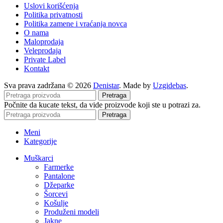
Uslovi korišćenja
Politika privatnosti
Politika zamene i vraćanja novca
O nama
Maloprodaja
Veleprodaja
Private Label
Kontakt
Sva prava zadržana © 2026
Denistar
. Made by
Uzgidebas
.
Pretraga
Počnite da kucate tekst, da vide proizvode koji ste u potrazi za.
Pretraga
Meni
Kategorije
Muškarci
Farmerke
Pantalone
Džeparke
Šorcevi
Košulje
Produženi modeli
Jakne