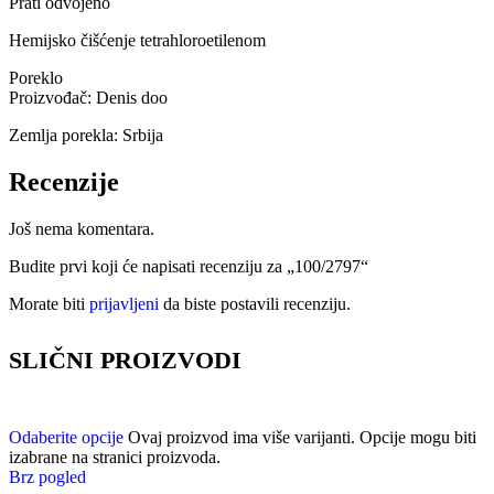
Prati odvojeno
Hemijsko čišćenje tetrahloroetilenom
Poreklo
Proizvođač: Denis doo
Zemlja porekla: Srbija
Recenzije
Još nema komentara.
Budite prvi koji će napisati recenziju za „100/2797“
Morate biti
prijavljeni
da biste postavili recenziju.
SLIČNI PROIZVODI
Odaberite opcije
Ovaj proizvod ima više varijanti. Opcije mogu biti
izabrane na stranici proizvoda.
Brz pogled