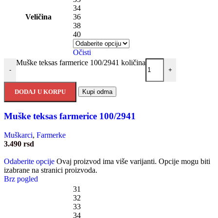
34
Veličina
36
38
40
Očisti
Muške teksas farmerice 100/2941 količina
-
+
DODAJ U KORPU
Kupi odma
Muške teksas farmerice 100/2941
Muškarci
,
Farmerke
3.490
rsd
Odaberite opcije
Ovaj proizvod ima više varijanti. Opcije mogu biti
izabrane na stranici proizvoda.
Brz pogled
31
32
33
34