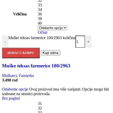
32
33
34
Veličina
36
38
40
Očisti
Muške teksas farmerice 100/2963 količina
-
+
DODAJ U KORPU
Kupi odma
Muške teksas farmerice 100/2963
Muškarci
,
Farmerke
3.490
rsd
Odaberite opcije
Ovaj proizvod ima više varijanti. Opcije mogu biti
izabrane na stranici proizvoda.
Brz pogled
31
32
33