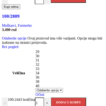
Kupi odma
100/2809
Muškarci
,
Farmerke
3.490
rsd
Odaberite opcije
Ovaj proizvod ima više varijanti. Opcije mogu biti
izabrane na stranici proizvoda.
Brz pogled
29
30
31
32
33
Veličina
34
36
38
40
Očisti
100-2443 količina
DODAJ U KORPU
-
+