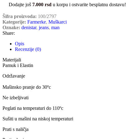
Dodajte još
7.000
rsd
u korpu i ostvarite besplatnu dostavu!
Šifra proizvoda:
100/2797
Kategorije:
Farmerke
,
Muškarci
Oznake:
denistar
,
jeans
,
man
Share:
Opis
Recenzije (0)
Materijali
Pamuk i Elastin
Održavanje
Mašinsko pranje do 30ºc
Ne izbeljivati
Peglati na temperaturi do 110ºc
Sušiti u mašini na niskoj temperaturi
Prati s naličja