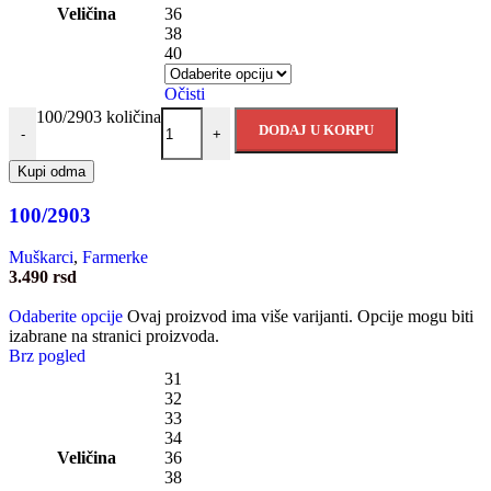
Veličina
36
38
40
Očisti
100/2903 količina
DODAJ U KORPU
-
+
Kupi odma
100/2903
Muškarci
,
Farmerke
3.490
rsd
Odaberite opcije
Ovaj proizvod ima više varijanti. Opcije mogu biti
izabrane na stranici proizvoda.
Brz pogled
31
32
33
34
Veličina
36
38