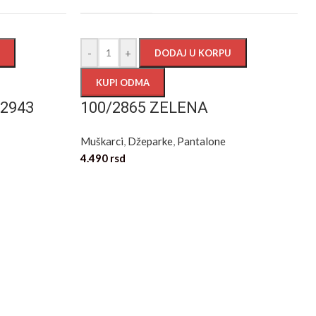
-
+
DODAJ U KORPU
KUPI ODMA
/2943
100/2865 ZELENA
Muškarci
,
Džeparke
,
Pantalone
4.490
rsd