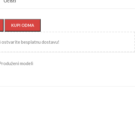
Očisti
KUPI ODMA
i ostvarite besplatnu dostavu!
Produženi modeli