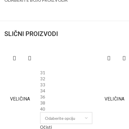
ODABERITE BOJU PROIZVODA
SLIČNI PROIZVODI
31
32
33
34
36
VELIČINA
VELIČINA
38
40
Očisti