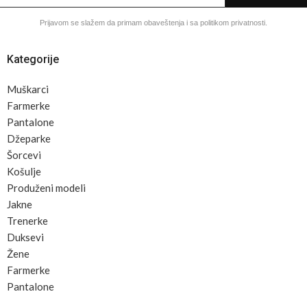
Prijavom se slažem da primam obaveštenja i sa politikom privatnosti.
Kategorije
Muškarci
Farmerke
Pantalone
Džeparke
Šorcevi
Košulje
Produženi modeli
Jakne
Trenerke
Duksevi
Žene
Farmerke
Pantalone