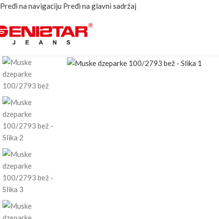
Pređi na navigaciju
Pređi na glavni sadržaj
Kliknite za uvećanje