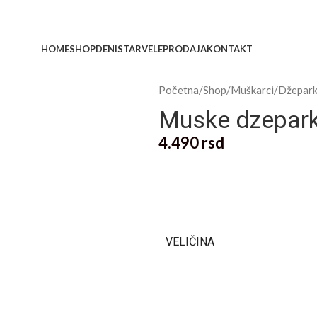
HOME
SHOP
DENISTAR
VELEPRODAJA
KONTAKT
Početna
/
Shop
/
Muškarci
/
Džepar
Muske dzepark
4.490
rsd
VELIČINA