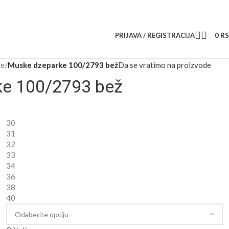
PRIJAVA / REGISTRACIJA
0
R
ke
/
Muske dzeparke 100/2793 bež
Da se vratimo na proizvode
e 100/2793 bež
30
31
32
33
34
36
38
40