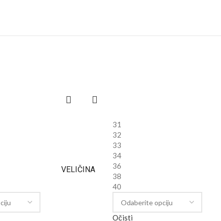
31
32
33
34
36
VELIČINA
38
40
Očisti