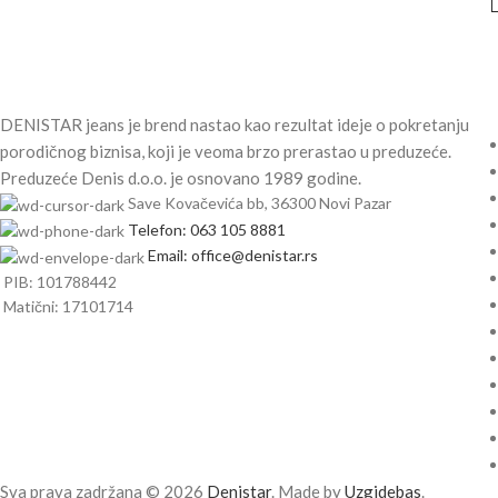
DENISTAR jeans je brend nastao kao rezultat ideje o pokretanju
porodičnog biznisa, koji je veoma brzo prerastao u preduzeće.
Preduzeće Denis d.o.o. je osnovano 1989 godine.
Save Kovačevića bb, 36300 Novi Pazar
Telefon: 063 105 8881
Email: office@denistar.rs
PIB: 101788442
Matični: 17101714
Sva prava zadržana © 2026
Denistar
. Made by
Uzgidebas
.