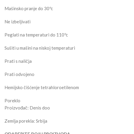
Mašinsko pranje do 30ºc
Ne izbeljivati
Peglati na temperaturi do 110ºc
Sušiti u mašini na niskoj temperaturi
Prati s naličja
Prati odvojeno
Hemijsko čišćenje tetrahloroetilenom
Poreklo
Proizvođač: Denis doo
Zemlja porekla: Srbija