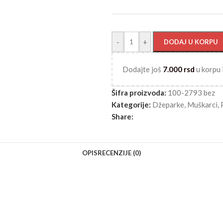
-
+
DODAJ U KORPU
Dodajte još
7.000
rsd
u korpu 
Šifra proizvoda:
100-2793 bez
Kategorije:
Džeparke
,
Muškarci
,
Share:
OPIS
RECENZIJE (0)