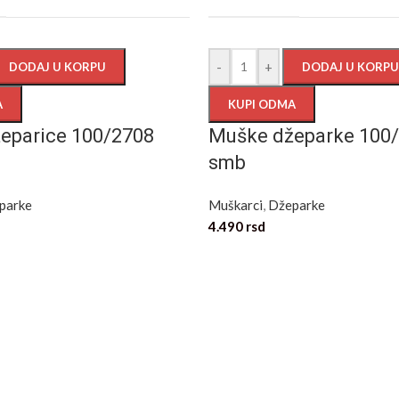
-
+
DODAJ U KORPU
DODAJ U KORPU
A
KUPI ODMA
eparice 100/2708
Muške džeparke 100
smb
parke
Muškarci
,
Džeparke
4.490
rsd