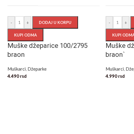
-
+
-
+
DODAJ U KORPU
KUPI ODMA
KUPI ODM
Muške džeparice 100/2795
Muške dž
braon
braon`
Muškarci
,
Džeparke
Muškarci
,
Dže
4.490
rsd
4.990
rsd