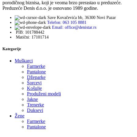
porodičnog biznisa, koji je veoma brzo prerastao u preduzeće.
Preduzeće Denis d.o.o. je osnovano 1989 godine.
Save Kovačevića bb, 36300 Novi Pazar
Telefon: 063 105 8881
Email: office@denistar.rs
PIB: 101788442
Matični: 17101714
Kategorije
Muškarci
Farmerke
Pantalone
Džeparke
Šorcevi
Košulje
Produženi modeli
Jakne
Trenerke
Duksevi
Žene
Farmerke
Pantalone