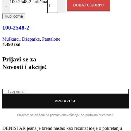
100-2548-2 količina
DODAJ U KORPU
-
+
Kupi odma
100-2548-2
Muškarci
,
Džeparke
,
Pantalone
4.490
rsd
Prijavi se za
Novosti i akcije!
PRIJAVI SE
Prijavom se slažem da primam obaveštenja i sa politikom privatnosti.
DENISTAR jeans je brend nastao kao rezultat ideje o pokretanju