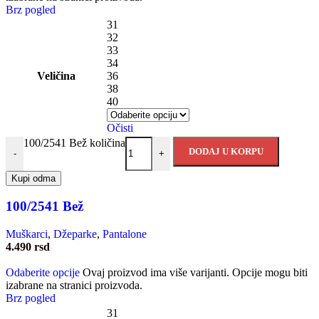
Brz pogled
31
32
33
34
Veličina
36
38
40
Očisti
100/2541 Bež količina
DODAJ U KORPU
-
+
Kupi odma
100/2541 Bež
Muškarci
,
Džeparke
,
Pantalone
4.490
rsd
Odaberite opcije
Ovaj proizvod ima više varijanti. Opcije mogu biti
izabrane na stranici proizvoda.
Brz pogled
31