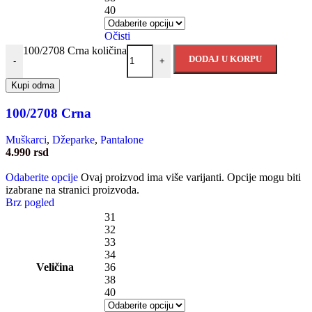
40
Očisti
100/2708 Crna količina
DODAJ U KORPU
-
+
Kupi odma
100/2708 Crna
Muškarci
,
Džeparke
,
Pantalone
4.990
rsd
Odaberite opcije
Ovaj proizvod ima više varijanti. Opcije mogu biti
izabrane na stranici proizvoda.
Brz pogled
31
32
33
34
Veličina
36
38
40