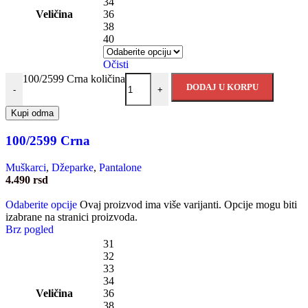
34
Veličina
36
38
40
Očisti
100/2599 Crna količina
DODAJ U KORPU
-
+
Kupi odma
100/2599 Crna
Muškarci
,
Džeparke
,
Pantalone
4.490
rsd
Odaberite opcije
Ovaj proizvod ima više varijanti. Opcije mogu biti
izabrane na stranici proizvoda.
Brz pogled
31
32
33
34
Veličina
36
38