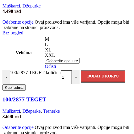
Muškarci
,
Džeparke
4.490
rsd
Odaberite opcije
Ovaj proizvod ima više varijanti. Opcije mogu biti
izabrane na stranici proizvoda.
Brz pogled
M
L
XL
Veličina
XXL
Očisti
100/2877 TEGET količina
DODAJ U KORPU
-
+
Kupi odma
100/2877 TEGET
Muškarci
,
Džeparke
,
Trenerke
3.690
rsd
Odaberite opcije
Ovaj proizvod ima više varijanti. Opcije mogu biti
izabrane na stranici proizvoda.