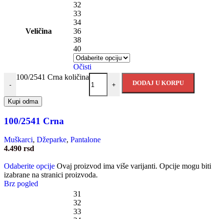
32
33
34
Veličina
36
38
40
Očisti
100/2541 Crna količina
DODAJ U KORPU
-
+
Kupi odma
100/2541 Crna
Muškarci
,
Džeparke
,
Pantalone
4.490
rsd
Odaberite opcije
Ovaj proizvod ima više varijanti. Opcije mogu biti
izabrane na stranici proizvoda.
Brz pogled
31
32
33