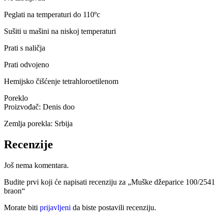
Peglati na temperaturi do 110ºc
Sušiti u mašini na niskoj temperaturi
Prati s naličja
Prati odvojeno
Hemijsko čišćenje tetrahloroetilenom
Poreklo
Proizvođač: Denis doo
Zemlja porekla: Srbija
Recenzije
Još nema komentara.
Budite prvi koji će napisati recenziju za „Muške džeparice 100/2541
braon“
Morate biti
prijavljeni
da biste postavili recenziju.