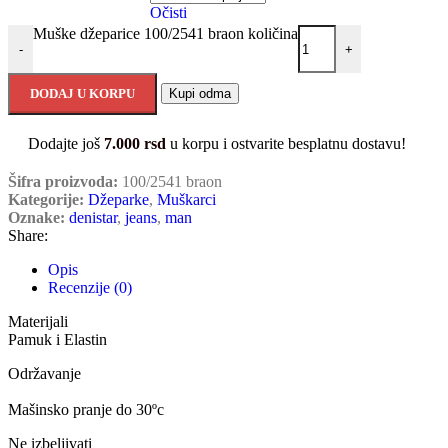
Očisti
Muške džeparice 100/2541 braon količina
-
+
DODAJ U KORPU
Kupi odma
Dodajte još
7.000
rsd
u korpu i ostvarite besplatnu dostavu!
Šifra proizvoda:
100/2541 braon
Kategorije:
Džeparke
,
Muškarci
Oznake:
denistar
,
jeans
,
man
Share:
Opis
Recenzije (0)
Materijali
Pamuk i Elastin
Održavanje
Mašinsko pranje do 30ºc
Ne izbeljivati