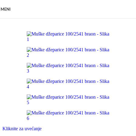
Pređi na navigaciju
Pređi na glavni sadržaj
MENI
Kliknite za uvećanje