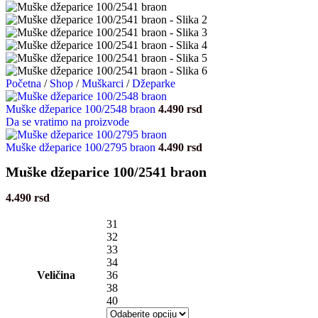
Početna
/
Shop
/
Muškarci
/
Džeparke
Muške džeparice 100/2548 braon
4.490
rsd
Da se vratimo na proizvode
Muške džeparice 100/2795 braon
4.490
rsd
Muške džeparice 100/2541 braon
4.490
rsd
31
32
33
34
Veličina
36
38
40