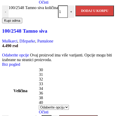
Očisti
100/2548 Tamno siva količina
DODAJ U KORPU
-
+
Kupi odma
100/2548 Tamno siva
Muškarci
,
Džeparke
,
Pantalone
4.490
rsd
Odaberite opcije
Ovaj proizvod ima više varijanti. Opcije mogu biti
izabrane na stranici proizvoda.
Brz pogled
30
31
32
33
34
Veličina
36
38
40
Očisti