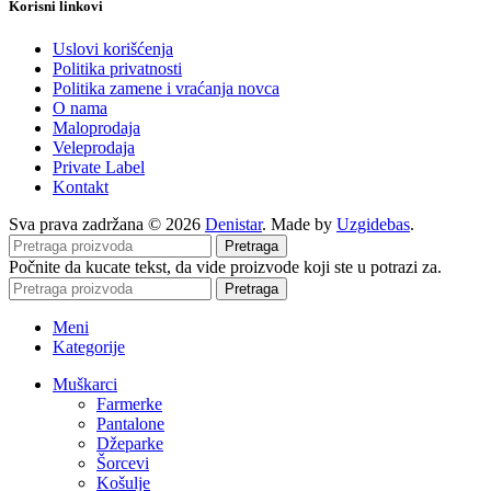
Korisni linkovi
Uslovi korišćenja
Politika privatnosti
Politika zamene i vraćanja novca
O nama
Maloprodaja
Veleprodaja
Private Label
Kontakt
Sva prava zadržana © 2026
Denistar
. Made by
Uzgidebas
.
Pretraga
Počnite da kucate tekst, da vide proizvode koji ste u potrazi za.
Pretraga
Meni
Kategorije
Muškarci
Farmerke
Pantalone
Džeparke
Šorcevi
Košulje