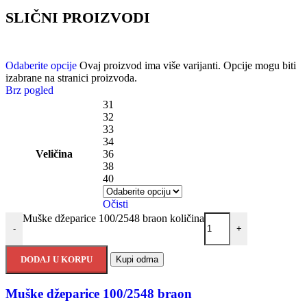
SLIČNI PROIZVODI
Odaberite opcije
Ovaj proizvod ima više varijanti. Opcije mogu biti
izabrane na stranici proizvoda.
Brz pogled
31
32
33
34
Veličina
36
38
40
Očisti
Muške džeparice 100/2548 braon količina
-
+
DODAJ U KORPU
Kupi odma
Muške džeparice 100/2548 braon