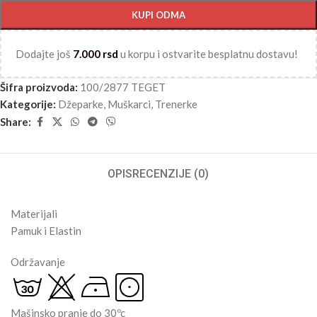
KUPI ODMA
Dodajte još
7.000
rsd
u korpu i ostvarite besplatnu dostavu!
Šifra proizvoda:
100/2877 TEGET
Kategorije:
Džeparke
,
Muškarci
,
Trenerke
Share:
OPIS
RECENZIJE (0)
Materijali
Pamuk i Elastin
Održavanje
Mašinsko pranje do 30ºc