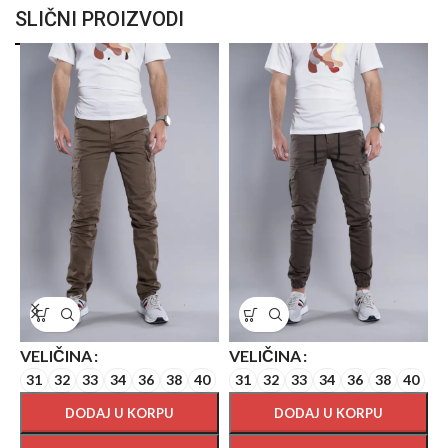
SLIČNI PROIZVODI
V
VELIČINA
VELIČINA
31
32
33
34
36
38
40
31
32
33
34
36
38
40
DODAJ U KORPU
DODAJ U KORPU