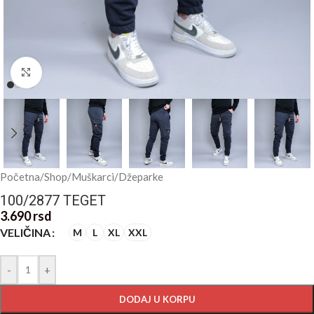
Kliknite za uvećanje
Početna
/
Shop
/
Muškarci
/
Džeparke
100/2877 TEGET
3.690
rsd
VELIČINA
M
L
XL
XXL
-
+
DODAJ U KORPU