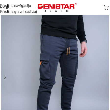
Pređi na navigaciju
MENI
Pređi na glavni sadržaj