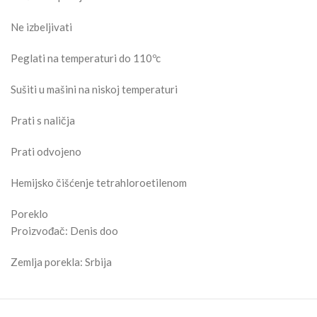
Ne izbeljivati
Peglati na temperaturi do 110ºc
Sušiti u mašini na niskoj temperaturi
Prati s naličja
Prati odvojeno
Hemijsko čišćenje tetrahloroetilenom
Poreklo
Proizvođač: Denis doo
Zemlja porekla: Srbija