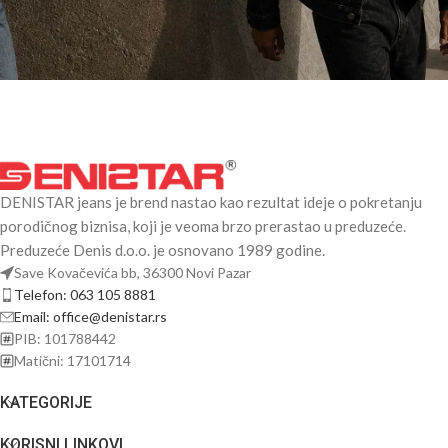
DENISTAR jeans je brend nastao kao rezultat ideje o pokretanju
porodičnog biznisa, koji je veoma brzo prerastao u preduzeće.
Preduzeće Denis d.o.o. je osnovano 1989 godine.
Save Kovačevića bb, 36300 Novi Pazar
Telefon: 063 105 8881
Email: office@denistar.rs
PIB: 101788442
Matični: 17101714
KATEGORIJE
KORISNI LINKOVI