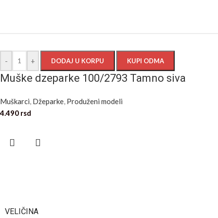
-
+
DODAJ U KORPU
KUPI ODMA
Muške dzeparke 100/2793 Tamno siva
Muškarci
,
Džeparke
,
Produženi modeli
4.490
rsd
VELIČINA