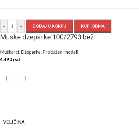
-
+
DODAJ U KORPU
KUPI ODMA
Muske dzeparke 100/2793 bež
Muškarci
,
Džeparke
,
Produženi modeli
4.490
rsd
VELIČINA