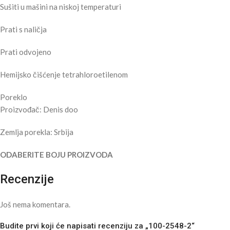
Sušiti u mašini na niskoj temperaturi
Prati s naličja
Prati odvojeno
Hemijsko čišćenje tetrahloroetilenom
Poreklo
Proizvođač: Denis doo
Zemlja porekla: Srbija
ODABERITE BOJU PROIZVODA
Recenzije
Još nema komentara.
Budite prvi koji će napisati recenziju za „100-2548-2“