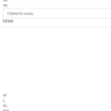
38
40
Očisti
M
L
XL
XXL