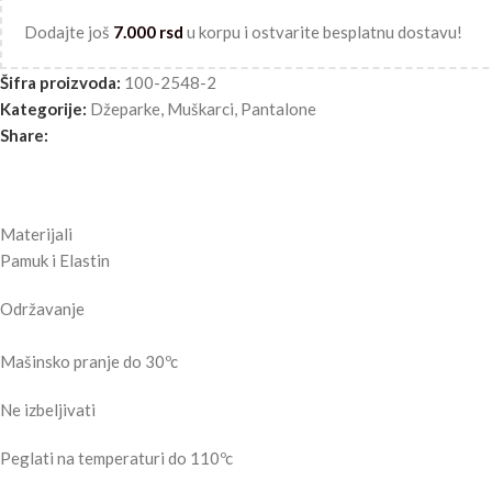
Dodajte još
7.000
rsd
u korpu i ostvarite besplatnu dostavu!
Šifra proizvoda:
100-2548-2
Kategorije:
Džeparke
,
Muškarci
,
Pantalone
Share:
Materijali
Pamuk i Elastin
Održavanje
Mašinsko pranje do 30ºc
Ne izbeljivati
Peglati na temperaturi do 110ºc