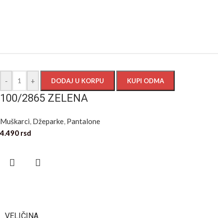
-
+
DODAJ U KORPU
KUPI ODMA
100/2865 ZELENA
Muškarci
,
Džeparke
,
Pantalone
4.490
rsd
VELIČINA