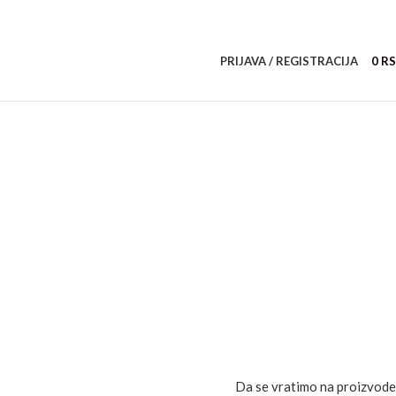
PRIJAVA / REGISTRACIJA
0
R
Da se vratimo na proizvode