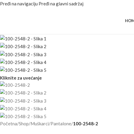
Pređi na navigaciju
Pređi na glavni sadržaj
HOM
Kliknite za uvećanje
Početna
/
Shop
/
Muškarci
/
Pantalone
/
100-2548-2