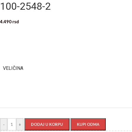
100-2548-2
4.490
rsd
VELIČINA
-
+
DODAJ U KORPU
KUPI ODMA