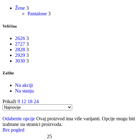
Žene
3
Pantalone
3
Veličina
26
26
3
27
27
3
28
28
3
29
29
3
30
30
3
Zalihe
Na akciji
Na stanju
Prikaži
9
12
18
24
Odaberite opcije
Ovaj proizvod ima više varijanti. Opcije mogu biti
izabrane na stranici proizvoda.
Brz pogled
25