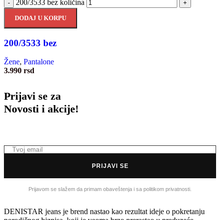
200/3533 bez količina
-
+
DODAJ U KORPU
200/3533 bez
Žene
,
Pantalone
3.990
rsd
Prijavi se za
Novosti i akcije!
PRIJAVI SE
Prijavom se slažem da primam obaveštenja i sa politikom privatnosti.
DENISTAR jeans je brend nastao kao rezultat ideje o pokretanju