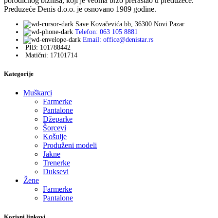
porodičnog biznisa, koji je veoma brzo prerastao u preduzeće.
Preduzeće Denis d.o.o. je osnovano 1989 godine.
Save Kovačevića bb, 36300 Novi Pazar
Telefon: 063 105 8881
Email: office@denistar.rs
PIB: 101788442
Matični: 17101714
Kategorije
Muškarci
Farmerke
Pantalone
Džeparke
Šorcevi
Košulje
Produženi modeli
Jakne
Trenerke
Duksevi
Žene
Farmerke
Pantalone
Korisni linkovi