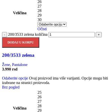
26
27
28
Veličina
29
30
Očisti
200/3533 zelena količina
-
+
DODAJ U KORPU
200/3533 zelena
Žene
,
Pantalone
3.990
rsd
Odaberite opcije
Ovaj proizvod ima više varijanti. Opcije mogu biti
izabrane na stranici proizvoda.
Brz pogled
25
26
27
28
Veličina
29