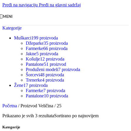
Pređi na navigaciju
Pređi na glavni sadržaj
MENI
Kategorije
Muškarci
199 proizvoda
Džeparke
35 proizvoda
Farmerke
66 proizvoda
Jakne
5 proizvoda
Košulje
12 proizvoda
Pantalone
51 proizvod
Produženi modeli
7 proizvoda
Šorcevi
48 proizvoda
Trenerke
4 proizvoda
Žene
17 proizvoda
Farmerke
7 proizvoda
Pantalone
10 proizvoda
Početna
/
Proizvod Veličina
/
25
Prikazano je svih 3 rezultata
Sortirano po najnovijem
Kategorije