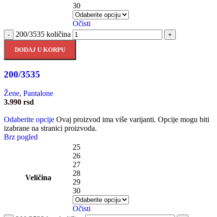
30
Očisti
200/3535 količina
-
+
DODAJ U KORPU
200/3535
Žene
,
Pantalone
3.990
rsd
Odaberite opcije
Ovaj proizvod ima više varijanti. Opcije mogu biti
izabrane na stranici proizvoda.
Brz pogled
25
26
27
28
Veličina
29
30
Očisti