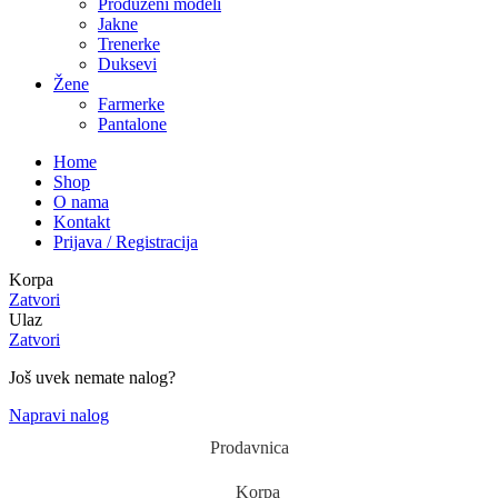
Produženi modeli
Jakne
Trenerke
Duksevi
Žene
Farmerke
Pantalone
Home
Shop
O nama
Kontakt
Prijava / Registracija
Korpa
Zatvori
Ulaz
Zatvori
Još uvek nemate nalog?
Napravi nalog
Prodavnica
Korpa