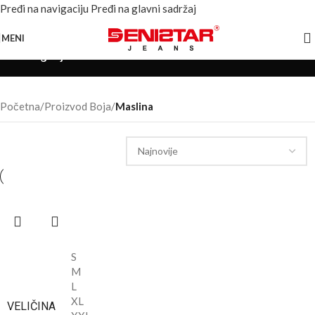
Pređi na navigaciju
Pređi na glavni sadržaj
MENI
Kategorije
Početna
/
Proizvod Boja
/
Maslina
S
M
L
XL
VELIČINA