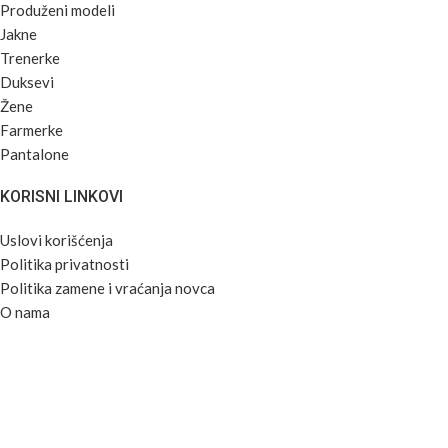
Produženi modeli
Jakne
Trenerke
Duksevi
Žene
Farmerke
Pantalone
KORISNI LINKOVI
Uslovi korišćenja
Politika privatnosti
Politika zamene i vraćanja novca
O nama
Maloprodaja
Veleprodaja
Private Label
Kontakt
Sva prava zadržana © 2026
Denistar
. Made by
Uzgidebas
.