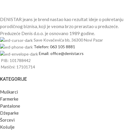
DENISTAR jeans je brend nastao kao rezultat ideje o pokretanju
porodičnog biznisa, koji je veoma brzo prerastao u preduzeće.
Preduzeće Denis d.o.o. je osnovano 1989 godine.
Save Kovačevića bb, 36300 Novi Pazar
Telefon: 063 105 8881
Email: office@denistar.rs
PIB: 101788442
Matični: 17101714
KATEGORIJE
Muškarci
Farmerke
Pantalone
Džeparke
Šorcevi
Košulje