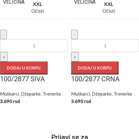
VELIČINA
VELIČINA
XXL
XXL
Očisti
Očisti
-
-
+
+
DODAJ U KORPU
DODAJ U KORPU
100/2877 SIVA
100/2877 CRNA
Muškarci
,
Džeparke
,
Trenerke
Muškarci
,
Džeparke
,
Trenerke
3.690
rsd
3.690
rsd
Prijavi se za