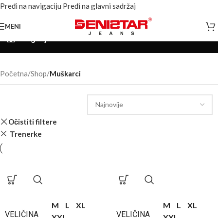
Pređi na navigaciju
Pređi na glavni sadržaj
MENI
Kategorije
Početna
/
Shop
/
Muškarci
Očistiti filtere
Trenerke
M
L
XL
M
L
XL
VELIČINA
VELIČINA
XXL
XXL