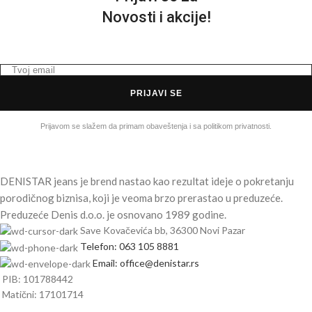
Novosti i akcije!
PRIJAVI SE
Prijavom se slažem da primam obaveštenja i sa politikom privatnosti.
DENISTAR jeans je brend nastao kao rezultat ideje o pokretanju
porodičnog biznisa, koji je veoma brzo prerastao u preduzeće.
Preduzeće Denis d.o.o. je osnovano 1989 godine.
Save Kovačevića bb, 36300 Novi Pazar
Telefon: 063 105 8881
Email: office@denistar.rs
PIB: 101788442
Matični: 17101714