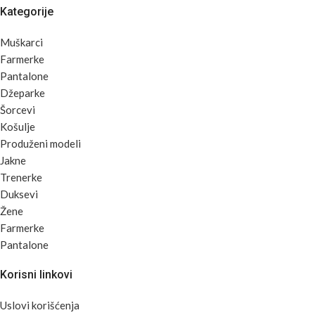
Kategorije
Muškarci
Farmerke
Pantalone
Džeparke
Šorcevi
Košulje
Produženi modeli
Jakne
Trenerke
Duksevi
Žene
Farmerke
Pantalone
Korisni linkovi
Uslovi korišćenja