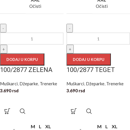
Očisti
Očisti
-
-
+
+
DODAJ U KORPU
DODAJ U KORPU
100/2877 ZELENA
100/2877 TEGET
Muškarci
,
Džeparke
,
Trenerke
Muškarci
,
Džeparke
,
Trenerke
3.690
rsd
3.690
rsd
M
L
XL
M
L
XL