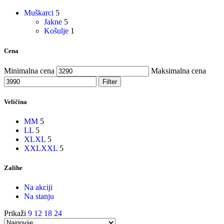
Muškarci
5
Jakne
5
Košulje
1
Cena
Minimalna cena
Maksimalna cena
Filter
Veličina
M
M
5
L
L
5
XL
XL
5
XXL
XXL
5
Zalihe
Na akciji
Na stanju
Prikaži
9
12
18
24