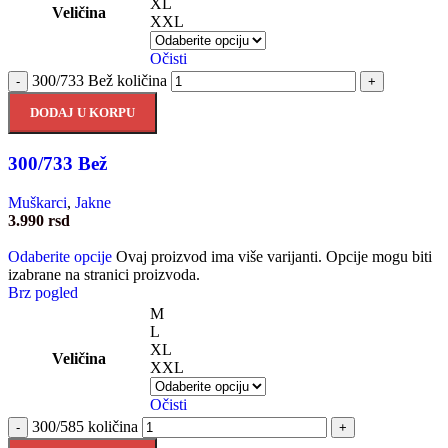
XL
Veličina
XXL
Očisti
300/733 Bež količina
-
+
DODAJ U KORPU
300/733 Bež
Muškarci
,
Jakne
3.990
rsd
Odaberite opcije
Ovaj proizvod ima više varijanti. Opcije mogu biti
izabrane na stranici proizvoda.
Brz pogled
M
L
XL
Veličina
XXL
Očisti
300/585 količina
-
+