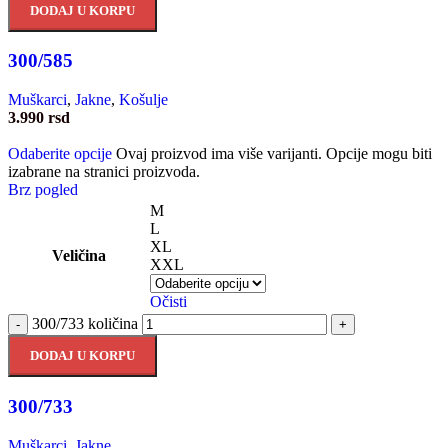
DODAJ U KORPU
300/585
Muškarci
,
Jakne
,
Košulje
3.990
rsd
Odaberite opcije
Ovaj proizvod ima više varijanti. Opcije mogu biti
izabrane na stranici proizvoda.
Brz pogled
M
L
XL
Veličina
XXL
Očisti
300/733 količina
-
+
DODAJ U KORPU
300/733
Muškarci
,
Jakne