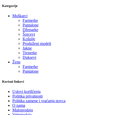
Kategorije
Muškarci
Farmerke
Pantalone
Džeparke
Šorcevi
Košulje
Produženi modeli
Jakne
Trenerke
Duksevi
Žene
Farmerke
Pantalone
Korisni linkovi
Uslovi korišćenja
Politika privatnosti
Politika zamene i vraćanja novca
O nama
Maloprodaja
Veleprodaja