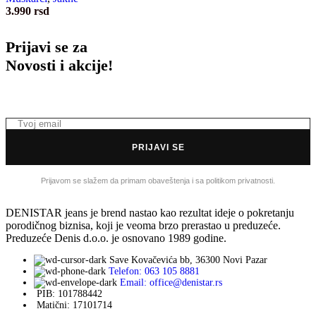
3.990
rsd
Prijavi se za
Novosti i akcije!
PRIJAVI SE
Prijavom se slažem da primam obaveštenja i sa politikom privatnosti.
DENISTAR jeans je brend nastao kao rezultat ideje o pokretanju
porodičnog biznisa, koji je veoma brzo prerastao u preduzeće.
Preduzeće Denis d.o.o. je osnovano 1989 godine.
Save Kovačevića bb, 36300 Novi Pazar
Telefon: 063 105 8881
Email: office@denistar.rs
PIB: 101788442
Matični: 17101714