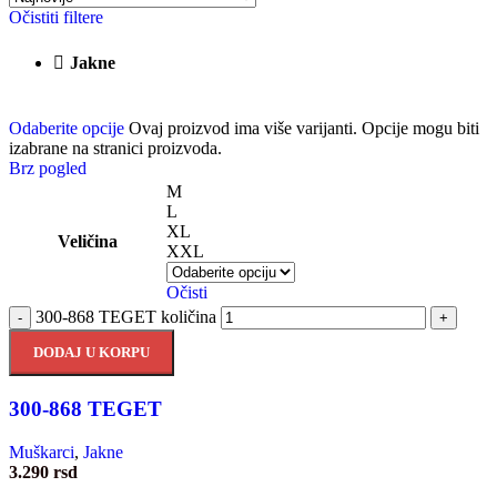
Očistiti filtere
Jakne
Odaberite opcije
Ovaj proizvod ima više varijanti. Opcije mogu biti
izabrane na stranici proizvoda.
Brz pogled
M
L
XL
Veličina
XXL
Očisti
300-868 TEGET količina
-
+
DODAJ U KORPU
300-868 TEGET
Muškarci
,
Jakne
3.290
rsd