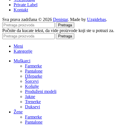
Private Label
Kontakt
Sva prava zadržana © 2026
Denistar
. Made by
Uzgidebas
.
Pretraga
Počnite da kucate tekst, da vide proizvode koji ste u potrazi za.
Pretraga
Meni
Kategorije
Muškarci
Farmerke
Pantalone
Džeparke
Šorcevi
Košulje
Produženi modeli
Jakne
Trenerke
Duksevi
Žene
Farmerke
Pantalone