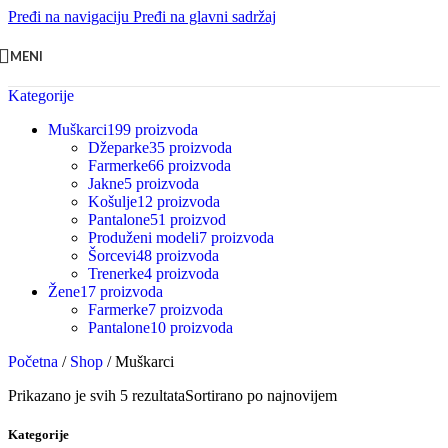
Pređi na navigaciju
Pređi na glavni sadržaj
MENI
Kategorije
Muškarci
199 proizvoda
Džeparke
35 proizvoda
Farmerke
66 proizvoda
Jakne
5 proizvoda
Košulje
12 proizvoda
Pantalone
51 proizvod
Produženi modeli
7 proizvoda
Šorcevi
48 proizvoda
Trenerke
4 proizvoda
Žene
17 proizvoda
Farmerke
7 proizvoda
Pantalone
10 proizvoda
Početna
/
Shop
/
Muškarci
Prikazano je svih 5 rezultata
Sortirano po najnovijem
Kategorije